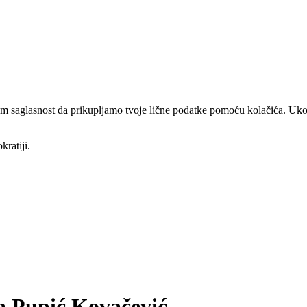
am saglasnost da prikupljamo tvoje lične podatke pomoću kolačića. Ukol
kratiji.
a Pupić Kovačević