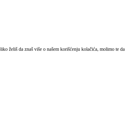
iko želiš da znaš više o našem korišćenju kolačića, molimo te da