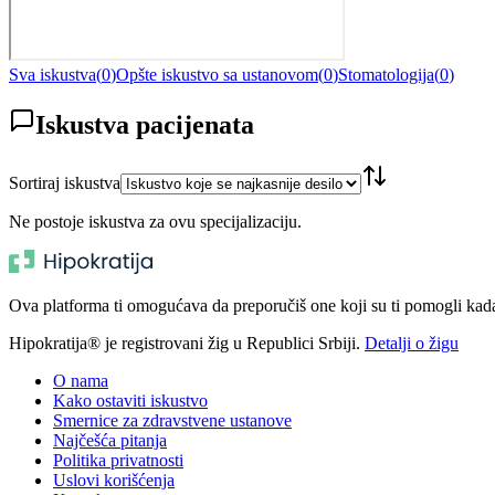
Sva iskustva
(
0
)
Opšte iskustvo sa ustanovom
(
0
)
Stomatologija
(
0
)
Iskustva pacijenata
Sortiraj iskustva
Ne postoje iskustva za ovu specijalizaciju.
Ova platforma ti omogućava da preporučiš one koji su ti pomogli kada t
Hipokratija® je registrovani žig u Republici Srbiji.
Detalji o žigu
O nama
Kako ostaviti iskustvo
Smernice za zdravstvene ustanove
Najčešća pitanja
Politika privatnosti
Uslovi korišćenja