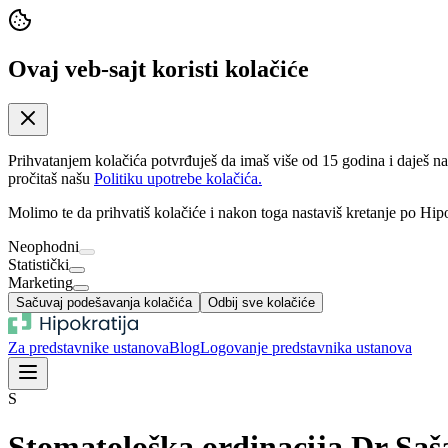
Ovaj veb-sajt koristi kolačiće
Prihvatanjem kolačića potvrđuješ da imaš više od 15 godina i daješ n
pročitaš našu
Politiku upotrebe kolačića.
Molimo te da prihvatiš kolačiće i nakon toga nastaviš kretanje po Hipo
Neophodni
Statistički
Marketing
Sačuvaj podešavanja kolačića
Odbij sve kolačiće
Za predstavnike ustanova
Blog
Logovanje predstavnika ustanova
S
Stomatološka ordinacija Dr Saš