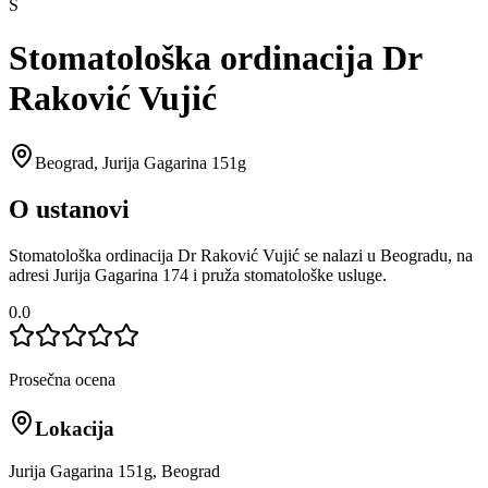
S
Stomatološka ordinacija Dr
Raković Vujić
Beograd
,
Jurija Gagarina 151g
O ustanovi
Stomatološka ordinacija Dr Raković Vujić se nalazi u Beogradu, na
adresi Jurija Gagarina 174 i pruža stomatološke usluge.
0.0
Prosečna ocena
Lokacija
Jurija Gagarina 151g, Beograd