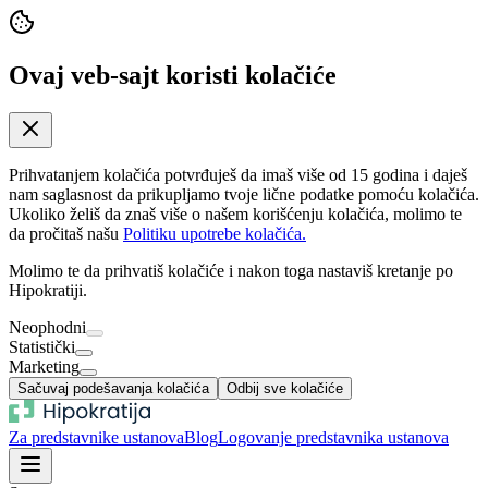
Ovaj veb-sajt koristi kolačiće
Prihvatanjem kolačića potvrđuješ da imaš više od 15 godina i daješ
nam saglasnost da prikupljamo tvoje lične podatke pomoću kolačića.
Ukoliko želiš da znaš više o našem korišćenju kolačića, molimo te
da pročitaš našu
Politiku upotrebe kolačića.
Molimo te da prihvatiš kolačiće i nakon toga nastaviš kretanje po
Hipokratiji.
Neophodni
Statistički
Marketing
Sačuvaj podešavanja kolačića
Odbij sve kolačiće
Za predstavnike ustanova
Blog
Logovanje predstavnika ustanova