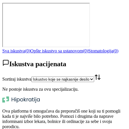
Sva iskustva
(
0
)
Opšte iskustvo sa ustanovom
(
0
)
Stomatologija
(
0
)
Iskustva pacijenata
Sortiraj iskustva
Ne postoje iskustva za ovu specijalizaciju.
Ova platforma ti omogućava da preporučiš one koji su ti pomogli
kada ti je najviše bilo potrebno. Pomozi i drugima da naprave
informisani izbor lekara, bolnice ili ordinacije za sebe i svoju
porodicu.