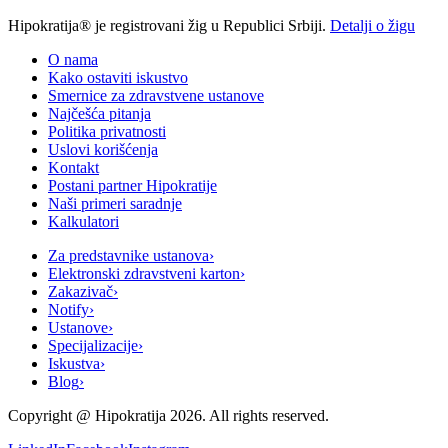
Hipokratija® je registrovani žig u Republici Srbiji.
Detalji o žigu
O nama
Kako ostaviti iskustvo
Smernice za zdravstvene ustanove
Najčešća pitanja
Politika privatnosti
Uslovi korišćenja
Kontakt
Postani partner Hipokratije
Naši primeri saradnje
Kalkulatori
Za predstavnike ustanova
›
Elektronski zdravstveni karton
›
Zakazivač
›
Notify
›
Ustanove
›
Specijalizacije
›
Iskustva
›
Blog
›
Copyright @
Hipokratija
2026
. All rights reserved.