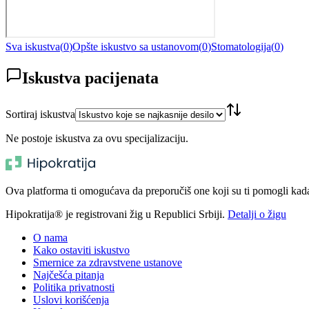
Sva iskustva
(
0
)
Opšte iskustvo sa ustanovom
(
0
)
Stomatologija
(
0
)
Iskustva pacijenata
Sortiraj iskustva
Ne postoje iskustva za ovu specijalizaciju.
Ova platforma ti omogućava da preporučiš one koji su ti pomogli kada t
Hipokratija® je registrovani žig u Republici Srbiji.
Detalji o žigu
O nama
Kako ostaviti iskustvo
Smernice za zdravstvene ustanove
Najčešća pitanja
Politika privatnosti
Uslovi korišćenja