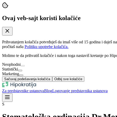
Ovaj veb-sajt koristi kolačiće
Prihvatanjem kolačića potvrđuješ da imaš više od 15 godina i daješ n
pročitaš našu
Politiku upotrebe kolačića.
Molimo te da prihvatiš kolačiće i nakon toga nastaviš kretanje po Hipo
Neophodni
Statistički
Marketing
Sačuvaj podešavanja kolačića
Odbij sve kolačiće
Za predstavnike ustanova
Blog
Logovanje predstavnika ustanova
S
Stomatološka ordinacija Dr Mo