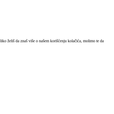
iko želiš da znaš više o našem korišćenju kolačića, molimo te da