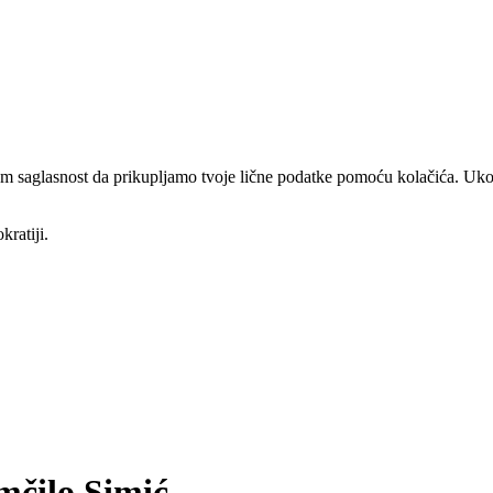
am saglasnost da prikupljamo tvoje lične podatke pomoću kolačića. Ukol
kratiji.
mčilo Simić