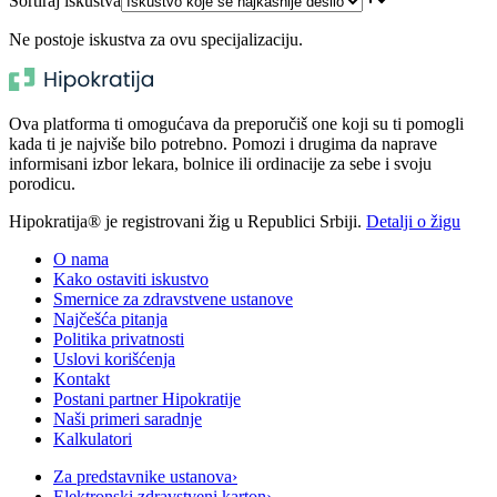
Sortiraj iskustva
Ne postoje iskustva za ovu specijalizaciju.
Ova platforma ti omogućava da preporučiš one koji su ti pomogli
kada ti je najviše bilo potrebno. Pomozi i drugima da naprave
informisani izbor lekara, bolnice ili ordinacije za sebe i svoju
porodicu.
Hipokratija® je registrovani žig u Republici Srbiji.
Detalji o žigu
O nama
Kako ostaviti iskustvo
Smernice za zdravstvene ustanove
Najčešća pitanja
Politika privatnosti
Uslovi korišćenja
Kontakt
Postani partner Hipokratije
Naši primeri saradnje
Kalkulatori
Za predstavnike ustanova
›
Elektronski zdravstveni karton
›