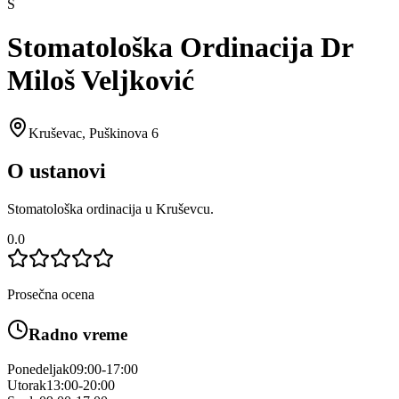
S
Stomatološka Ordinacija Dr
Miloš Veljković
Kruševac
,
Puškinova 6
O ustanovi
Stomatološka ordinacija u Kruševcu.
0.0
Prosečna ocena
Radno vreme
Ponedeljak
09:00-17:00
Utorak
13:00-20:00