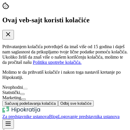
Ovaj veb-sajt koristi kolačiće
Prihvatanjem kolačića potvrđuješ da imaš više od 15 godina i daješ
nam saglasnost da prikupljamo tvoje lične podatke pomoću kolačića.
Ukoliko želiš da znaš više o našem korišćenju kolačića, molimo te
da pročitaš našu
Politiku upotrebe kolačića.
Molimo te da prihvatiš kolačiće i nakon toga nastaviš kretanje po
Hipokratiji.
Neophodni
Statistički
Marketing
Sačuvaj podešavanja kolačića
Odbij sve kolačiće
Za predstavnike ustanova
Blog
Logovanje predstavnika ustanova