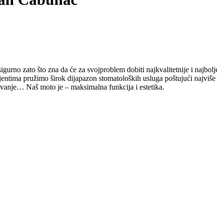
gurno zato što zna da će za svojproblem dobiti najkvalitetnije i najbolj
ntima pružimo širok dijapazon stomatoloških usluga poštujući najviše s
đivanje… Naš moto je – maksimalna funkcija i estetika.