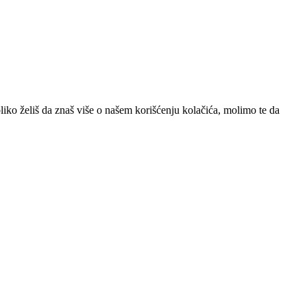
iko želiš da znaš više o našem korišćenju kolačića, molimo te da