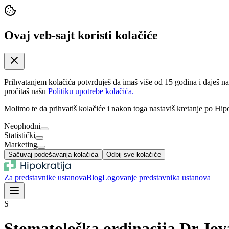
Ovaj veb-sajt koristi kolačiće
Prihvatanjem kolačića potvrđuješ da imaš više od 15 godina i daješ n
pročitaš našu
Politiku upotrebe kolačića.
Molimo te da prihvatiš kolačiće i nakon toga nastaviš kretanje po Hipo
Neophodni
Statistički
Marketing
Sačuvaj podešavanja kolačića
Odbij sve kolačiće
Za predstavnike ustanova
Blog
Logovanje predstavnika ustanova
S
Stomatološka ordinacija Dr Jo