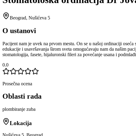
Beograd
,
Nušićeva 5
O ustanovi
Pacijent nam je uvek na prvom mestu. On se u našoj ordinaciji oseća si
edukacije i usavršavanja širom sveta omogućavaju nam da našim pacije
stomatologija, fasete, hijaluronski fileri za povećanje usana i podmla
0.0
Prosečna ocena
Oblasti rada
plombiranje zuba
Lokacija
Nušićeva 5, Beograd