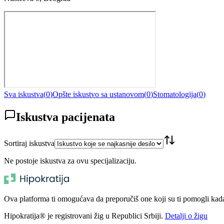
Sva iskustva
(
0
)
Opšte iskustvo sa ustanovom
(
0
)
Stomatologija
(
0
)
Iskustva pacijenata
Sortiraj iskustva
Ne postoje iskustva za ovu specijalizaciju.
Ova platforma ti omogućava da preporučiš one koji su ti pomogli kada t
Hipokratija® je registrovani žig u Republici Srbiji.
Detalji o žigu