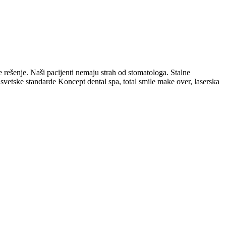
e rešenje. Naši pacijenti nemaju strah od stomatologa. Stalne
vetske standarde Koncept dental spa, total smile make over, laserska