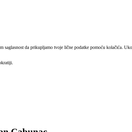
am saglasnost da prikupljamo tvoje lične podatke pomoću kolačića. Ukol
kratiji.
van Cabunac