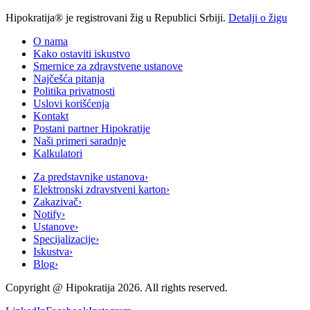
Hipokratija® je registrovani žig u Republici Srbiji.
Detalji o žigu
O nama
Kako ostaviti iskustvo
Smernice za zdravstvene ustanove
Najčešća pitanja
Politika privatnosti
Uslovi korišćenja
Kontakt
Postani partner Hipokratije
Naši primeri saradnje
Kalkulatori
Za predstavnike ustanova
›
Elektronski zdravstveni karton
›
Zakazivač
›
Notify
›
Ustanove
›
Specijalizacije
›
Iskustva
›
Blog
›
Copyright @
Hipokratija
2026
. All rights reserved.