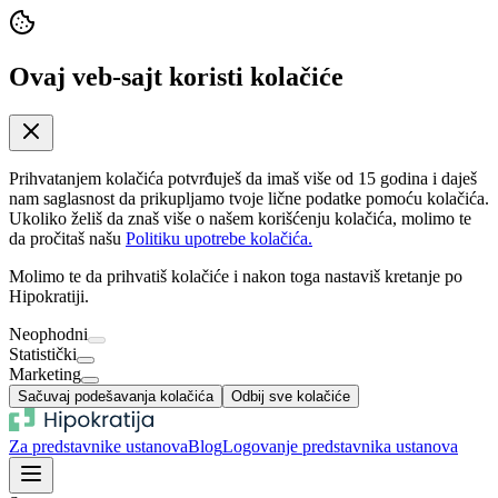
Ovaj veb-sajt koristi kolačiće
Prihvatanjem kolačića potvrđuješ da imaš više od 15 godina i daješ
nam saglasnost da prikupljamo tvoje lične podatke pomoću kolačića.
Ukoliko želiš da znaš više o našem korišćenju kolačića, molimo te
da pročitaš našu
Politiku upotrebe kolačića.
Molimo te da prihvatiš kolačiće i nakon toga nastaviš kretanje po
Hipokratiji.
Neophodni
Statistički
Marketing
Sačuvaj podešavanja kolačića
Odbij sve kolačiće
Za predstavnike ustanova
Blog
Logovanje predstavnika ustanova