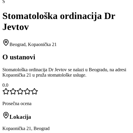
S
Stomatološka ordinacija Dr
Jevtov
Beograd
,
Kopaonička 21
O ustanovi
Stomatološka ordinacija Dr Jevtov se nalazi u Beogradu, na adresi
Kopaonička 21 u pruža stomatološke usluge.
0.0
Prosečna ocena
Lokacija
Kopaonička 21, Beograd