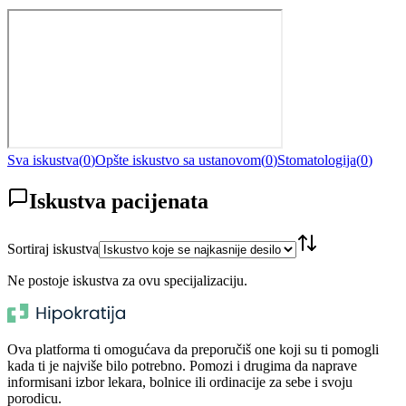
Sva iskustva
(
0
)
Opšte iskustvo sa ustanovom
(
0
)
Stomatologija
(
0
)
Iskustva pacijenata
Sortiraj iskustva
Ne postoje iskustva za ovu specijalizaciju.
Ova platforma ti omogućava da preporučiš one koji su ti pomogli
kada ti je najviše bilo potrebno. Pomozi i drugima da naprave
informisani izbor lekara, bolnice ili ordinacije za sebe i svoju
porodicu.