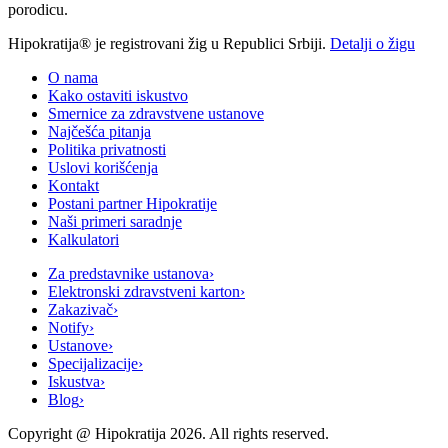
porodicu.
Hipokratija® je registrovani žig u Republici Srbiji.
Detalji o žigu
O nama
Kako ostaviti iskustvo
Smernice za zdravstvene ustanove
Najčešća pitanja
Politika privatnosti
Uslovi korišćenja
Kontakt
Postani partner Hipokratije
Naši primeri saradnje
Kalkulatori
Za predstavnike ustanova
›
Elektronski zdravstveni karton
›
Zakazivač
›
Notify
›
Ustanove
›
Specijalizacije
›
Iskustva
›
Blog
›
Copyright @
Hipokratija
2026
. All rights reserved.