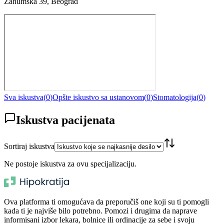
Zahumska 39, Beograd
Sva iskustva
(
0
)
Opšte iskustvo sa ustanovom
(
0
)
Stomatologija
(
0
)
Iskustva pacijenata
Sortiraj iskustva
Ne postoje iskustva za ovu specijalizaciju.
Ova platforma ti omogućava da preporučiš one koji su ti pomogli
kada ti je najviše bilo potrebno. Pomozi i drugima da naprave
informisani izbor lekara, bolnice ili ordinacije za sebe i svoju