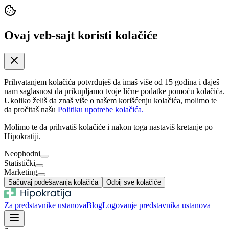
Ovaj veb-sajt koristi kolačiće
Prihvatanjem kolačića potvrđuješ da imaš više od 15 godina i daješ
nam saglasnost da prikupljamo tvoje lične podatke pomoću kolačića.
Ukoliko želiš da znaš više o našem korišćenju kolačića, molimo te
da pročitaš našu
Politiku upotrebe kolačića.
Molimo te da prihvatiš kolačiće i nakon toga nastaviš kretanje po
Hipokratiji.
Neophodni
Statistički
Marketing
Sačuvaj podešavanja kolačića
Odbij sve kolačiće
Za predstavnike ustanova
Blog
Logovanje predstavnika ustanova