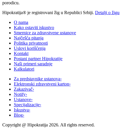
porodicu.
Hipokratija® je registrovani žig u Republici Srbiji.
Detalji o žigu
O nama
Kako ostaviti iskustvo
Smernice za zdravstvene ustanove
Najčešća pitanja
Politika privatnosti
Uslovi korišćenja
Kontakt
Postani partner Hipokratije
Naši primeri saradnje
Kalkulatori
Za predstavnike ustanova
›
Elektronski zdravstveni karton
›
Zakazivač
›
Notify
›
Ustanove
›
Specijalizacije
›
Iskustva
›
Blog
›
Copyright @
Hipokratija
2026
. All rights reserved.