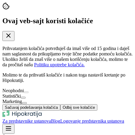
Ovaj veb-sajt koristi kolačiće
Prihvatanjem kolačića potvrđuješ da imaš više od 15 godina i daješ
nam saglasnost da prikupljamo tvoje lične podatke pomoću kolačića.
Ukoliko želiš da znaš više o našem korišćenju kolačića, molimo te
da pročitaš našu
Politiku upotrebe kolačića.
Molimo te da prihvatiš kolačiće i nakon toga nastaviš kretanje po
Hipokratiji.
Neophodni
Statistički
Marketing
Sačuvaj podešavanja kolačića
Odbij sve kolačiće
Za predstavnike ustanova
Blog
Logovanje predstavnika ustanova