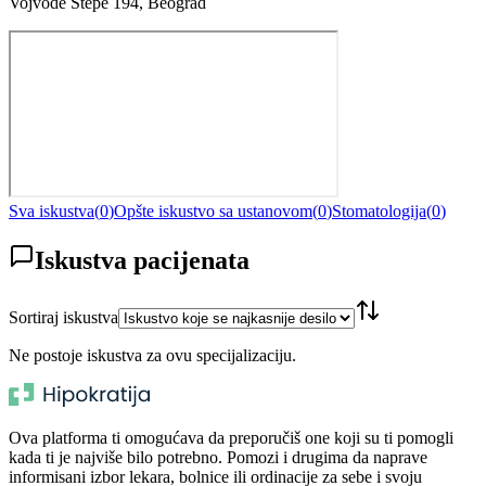
Vojvode Stepe 194, Beograd
Sva iskustva
(
0
)
Opšte iskustvo sa ustanovom
(
0
)
Stomatologija
(
0
)
Iskustva pacijenata
Sortiraj iskustva
Ne postoje iskustva za ovu specijalizaciju.
Ova platforma ti omogućava da preporučiš one koji su ti pomogli
kada ti je najviše bilo potrebno. Pomozi i drugima da naprave
informisani izbor lekara, bolnice ili ordinacije za sebe i svoju