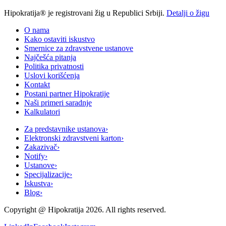
Hipokratija® je registrovani žig u Republici Srbiji.
Detalji o žigu
O nama
Kako ostaviti iskustvo
Smernice za zdravstvene ustanove
Najčešća pitanja
Politika privatnosti
Uslovi korišćenja
Kontakt
Postani partner Hipokratije
Naši primeri saradnje
Kalkulatori
Za predstavnike ustanova
›
Elektronski zdravstveni karton
›
Zakazivač
›
Notify
›
Ustanove
›
Specijalizacije
›
Iskustva
›
Blog
›
Copyright @
Hipokratija
2026
. All rights reserved.