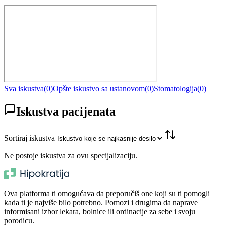
Sva iskustva
(
0
)
Opšte iskustvo sa ustanovom
(
0
)
Stomatologija
(
0
)
Iskustva pacijenata
Sortiraj iskustva
Ne postoje iskustva za ovu specijalizaciju.
Ova platforma ti omogućava da preporučiš one koji su ti pomogli
kada ti je najviše bilo potrebno. Pomozi i drugima da naprave
informisani izbor lekara, bolnice ili ordinacije za sebe i svoju
porodicu.