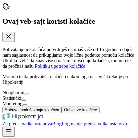
Ovaj veb-sajt koristi kolačiće
Prihvatanjem kolačića potvrđuješ da imaš više od 15 godina i daješ
nam saglasnost da prikupljamo tvoje lične podatke pomoću kolačića.
Ukoliko želiš da znaš više o našem korišćenju kolačića, molimo te
da pročitaš našu
Politiku upotrebe kolačića.
Molimo te da prihvatiš kolačiće i nakon toga nastaviš kretanje po
Hipokratiji.
Neophodni
Statistički
Marketing
Sačuvaj podešavanja kolačića
Odbij sve kolačiće
Za predstavnike ustanova
Blog
Logovanje predstavnika ustanova