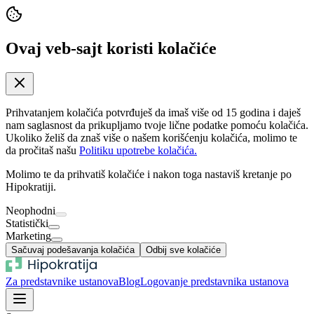
Ovaj veb-sajt koristi kolačiće
Prihvatanjem kolačića potvrđuješ da imaš više od 15 godina i daješ
nam saglasnost da prikupljamo tvoje lične podatke pomoću kolačića.
Ukoliko želiš da znaš više o našem korišćenju kolačića, molimo te
da pročitaš našu
Politiku upotrebe kolačića.
Molimo te da prihvatiš kolačiće i nakon toga nastaviš kretanje po
Hipokratiji.
Neophodni
Statistički
Marketing
Sačuvaj podešavanja kolačića
Odbij sve kolačiće
Za predstavnike ustanova
Blog
Logovanje predstavnika ustanova