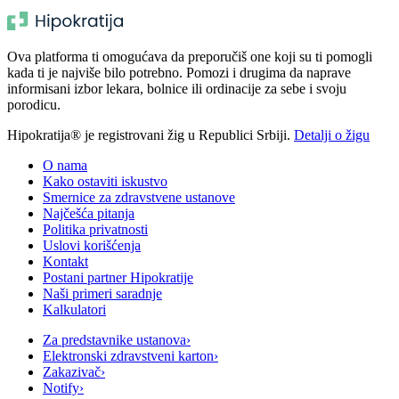
Ova platforma ti omogućava da preporučiš one koji su ti pomogli
kada ti je najviše bilo potrebno. Pomozi i drugima da naprave
informisani izbor lekara, bolnice ili ordinacije za sebe i svoju
porodicu.
Hipokratija® je registrovani žig u Republici Srbiji.
Detalji o žigu
O nama
Kako ostaviti iskustvo
Smernice za zdravstvene ustanove
Najčešća pitanja
Politika privatnosti
Uslovi korišćenja
Kontakt
Postani partner Hipokratije
Naši primeri saradnje
Kalkulatori
Za predstavnike ustanova
›
Elektronski zdravstveni karton
›
Zakazivač
›
Notify
›