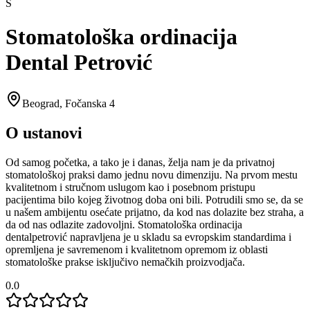
S
Stomatološka ordinacija
Dental Petrović
Beograd
,
Fočanska 4
O ustanovi
Od samog početka, a tako je i danas, želja nam je da privatnoj
stomatološkoj praksi damo jednu novu dimenziju. Na prvom mestu
kvalitetnom i stručnom uslugom kao i posebnom pristupu
pacijentima bilo kojeg životnog doba oni bili. Potrudili smo se, da se
u našem ambijentu osećate prijatno, da kod nas dolazite bez straha, a
da od nas odlazite zadovoljni. Stomatološka ordinacija
dentalpetrović napravljena je u skladu sa evropskim standardima i
opremljena je savremenom i kvalitetnom opremom iz oblasti
stomatološke prakse isključivo nemačkih proizvodjača.
0.0