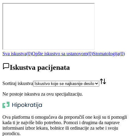
Sva iskustva
(
0
)
Opšte iskustvo sa ustanovom
(
0
)
Stomatologija
(
0
)
Iskustva pacijenata
Sortiraj iskustva
Ne postoje iskustva za ovu specijalizaciju.
Ova platforma ti omogućava da preporučiš one koji su ti pomogli
kada ti je najviše bilo potrebno. Pomozi i drugima da naprave
informisani izbor lekara, bolnice ili ordinacije za sebe i svoju
porodicu.