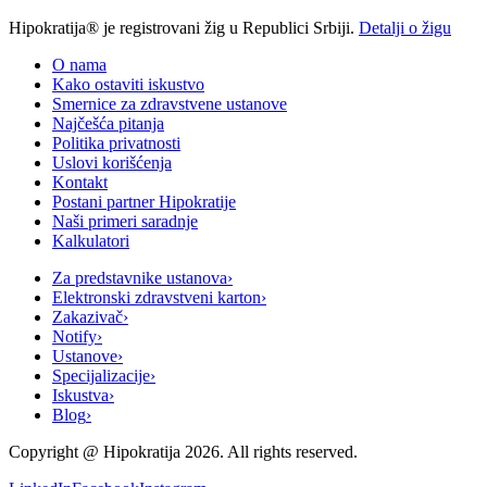
Hipokratija® je registrovani žig u Republici Srbiji.
Detalji o žigu
O nama
Kako ostaviti iskustvo
Smernice za zdravstvene ustanove
Najčešća pitanja
Politika privatnosti
Uslovi korišćenja
Kontakt
Postani partner Hipokratije
Naši primeri saradnje
Kalkulatori
Za predstavnike ustanova
›
Elektronski zdravstveni karton
›
Zakazivač
›
Notify
›
Ustanove
›
Specijalizacije
›
Iskustva
›
Blog
›
Copyright @
Hipokratija
2026
. All rights reserved.