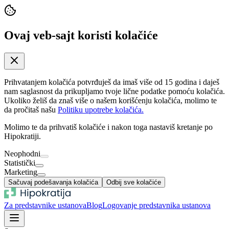
Ovaj veb-sajt koristi kolačiće
Prihvatanjem kolačića potvrđuješ da imaš više od 15 godina i daješ
nam saglasnost da prikupljamo tvoje lične podatke pomoću kolačića.
Ukoliko želiš da znaš više o našem korišćenju kolačića, molimo te
da pročitaš našu
Politiku upotrebe kolačića.
Molimo te da prihvatiš kolačiće i nakon toga nastaviš kretanje po
Hipokratiji.
Neophodni
Statistički
Marketing
Sačuvaj podešavanja kolačića
Odbij sve kolačiće
Za predstavnike ustanova
Blog
Logovanje predstavnika ustanova