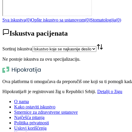
Sva iskustva
(
0
)
Opšte iskustvo sa ustanovom
(
0
)
Stomatologija
(
0
)
Iskustva pacijenata
Sortiraj iskustva
Ne postoje iskustva za ovu specijalizaciju.
Ova platforma ti omogućava da preporučiš one koji su ti pomogli kada t
Hipokratija® je registrovani žig u Republici Srbiji.
Detalji o žigu
O nama
Kako ostaviti iskustvo
Smernice za zdravstvene ustanove
Najčešća pitanja
Politika privatnosti
Uslovi korišćenja