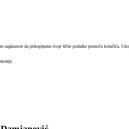
am saglasnost da prikupljamo tvoje lične podatke pomoću kolačića. Ukol
kratiji.
l Damjanović