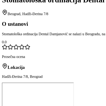
Beograd
,
Hadži-Đerina 7/8
O ustanovi
Stomatološka ordinacija Dental Damjanović se nalazi u Beogradu, na a
0.0
Prosečna ocena
Lokacija
Hadži-Đerina 7/8, Beograd