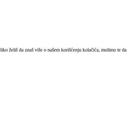
iko želiš da znaš više o našem korišćenju kolačića, molimo te da