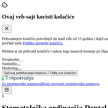
Ovaj veb-sajt koristi kolačiće
Prihvatanjem kolačića potvrđuješ da imaš više od 15 godina i daješ n
pročitaš našu
Politiku upotrebe kolačića.
Molimo te da prihvatiš kolačiće i nakon toga nastaviš kretanje po Hipo
Neophodni
Statistički
Marketing
Sačuvaj podešavanja kolačića
Odbij sve kolačiće
Za predstavnike ustanova
Blog
Logovanje predstavnika ustanova
S
Stomatološka ordinacija Denta