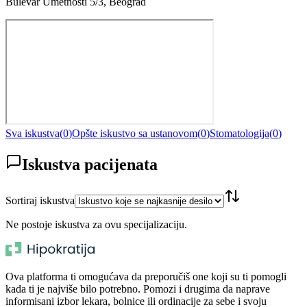
Bulevar Umetnosti 5/3, Beograd
Sva iskustva
(
0
)
Opšte iskustvo sa ustanovom
(
0
)
Stomatologija
(
0
)
Iskustva pacijenata
Sortiraj iskustva
Ne postoje iskustva za ovu specijalizaciju.
Ova platforma ti omogućava da preporučiš one koji su ti pomogli
kada ti je najviše bilo potrebno. Pomozi i drugima da naprave
informisani izbor lekara, bolnice ili ordinacije za sebe i svoju