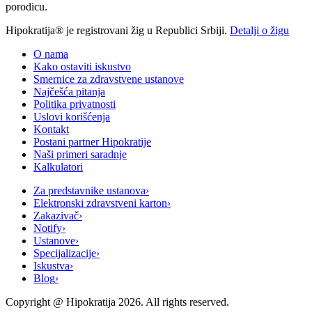
porodicu.
Hipokratija® je registrovani žig u Republici Srbiji.
Detalji o žigu
O nama
Kako ostaviti iskustvo
Smernice za zdravstvene ustanove
Najčešća pitanja
Politika privatnosti
Uslovi korišćenja
Kontakt
Postani partner Hipokratije
Naši primeri saradnje
Kalkulatori
Za predstavnike ustanova
›
Elektronski zdravstveni karton
›
Zakazivač
›
Notify
›
Ustanove
›
Specijalizacije
›
Iskustva
›
Blog
›
Copyright @
Hipokratija
2026
. All rights reserved.