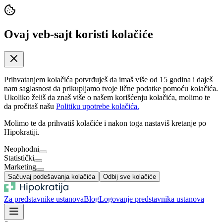
Ovaj veb-sajt koristi kolačiće
Prihvatanjem kolačića potvrđuješ da imaš više od 15 godina i daješ
nam saglasnost da prikupljamo tvoje lične podatke pomoću kolačića.
Ukoliko želiš da znaš više o našem korišćenju kolačića, molimo te
da pročitaš našu
Politiku upotrebe kolačića.
Molimo te da prihvatiš kolačiće i nakon toga nastaviš kretanje po
Hipokratiji.
Neophodni
Statistički
Marketing
Sačuvaj podešavanja kolačića
Odbij sve kolačiće
Za predstavnike ustanova
Blog
Logovanje predstavnika ustanova