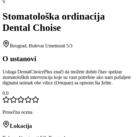
S
Stomatološka ordinacija
Dental Choise
Beograd
,
Bulevar Umetnosti 5/3
O ustanovi
Usluga DentalChoicePlus znači da možete dobiti čitav spektar
stomatoloških intervencija koje su vam potrebne ako nam pošaljete
digitalni snimak obe vilice (Ortopan) sa opisom šta želite.
0.0
Prosečna ocena
Lokacija