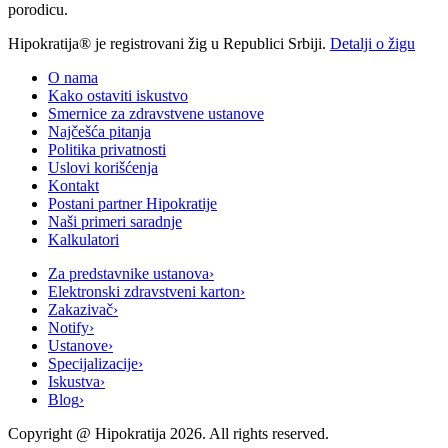
porodicu.
Hipokratija® je registrovani žig u Republici Srbiji.
Detalji o žigu
O nama
Kako ostaviti iskustvo
Smernice za zdravstvene ustanove
Najčešća pitanja
Politika privatnosti
Uslovi korišćenja
Kontakt
Postani partner Hipokratije
Naši primeri saradnje
Kalkulatori
Za predstavnike ustanova
›
Elektronski zdravstveni karton
›
Zakazivač
›
Notify
›
Ustanove
›
Specijalizacije
›
Iskustva
›
Blog
›
Copyright @
Hipokratija
2026
. All rights reserved.