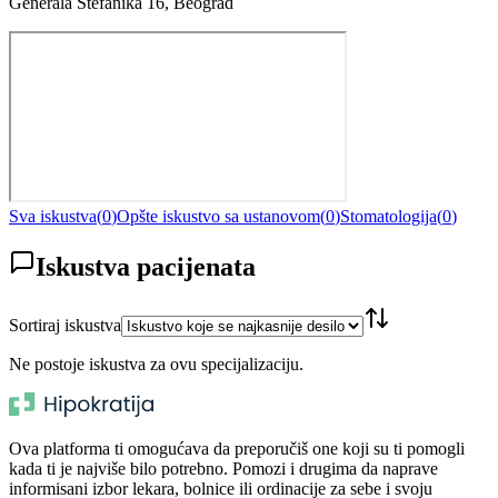
Generala Štefanika 16, Beograd
Sva iskustva
(
0
)
Opšte iskustvo sa ustanovom
(
0
)
Stomatologija
(
0
)
Iskustva pacijenata
Sortiraj iskustva
Ne postoje iskustva za ovu specijalizaciju.
Ova platforma ti omogućava da preporučiš one koji su ti pomogli
kada ti je najviše bilo potrebno. Pomozi i drugima da naprave
informisani izbor lekara, bolnice ili ordinacije za sebe i svoju