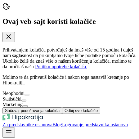
Ovaj veb-sajt koristi kolačiće
Prihvatanjem kolačića potvrđuješ da imaš više od 15 godina i daješ
nam saglasnost da prikupljamo tvoje lične podatke pomoću kolačića.
Ukoliko želiš da znaš više o našem korišćenju kolačića, molimo te
da pročitaš našu
Politiku upotrebe kolačića.
Molimo te da prihvatiš kolačiće i nakon toga nastaviš kretanje po
Hipokratiji.
Neophodni
Statistički
Marketing
Sačuvaj podešavanja kolačića
Odbij sve kolačiće
Za predstavnike ustanova
Blog
Logovanje predstavnika ustanova