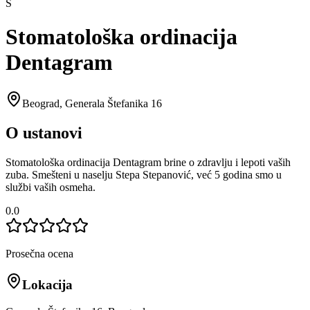
S
Stomatološka ordinacija
Dentagram
Beograd
,
Generala Štefanika 16
O ustanovi
Stomatološka ordinacija Dentagram brine o zdravlju i lepoti vaših
zuba. Smešteni u naselju Stepa Stepanović, već 5 godina smo u
službi vaših osmeha.
0.0
Prosečna ocena
Lokacija