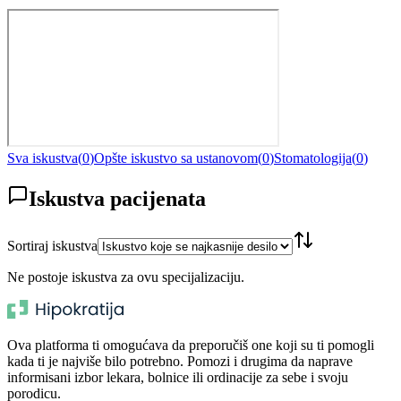
Sva iskustva
(
0
)
Opšte iskustvo sa ustanovom
(
0
)
Stomatologija
(
0
)
Iskustva pacijenata
Sortiraj iskustva
Ne postoje iskustva za ovu specijalizaciju.
Ova platforma ti omogućava da preporučiš one koji su ti pomogli
kada ti je najviše bilo potrebno. Pomozi i drugima da naprave
informisani izbor lekara, bolnice ili ordinacije za sebe i svoju
porodicu.