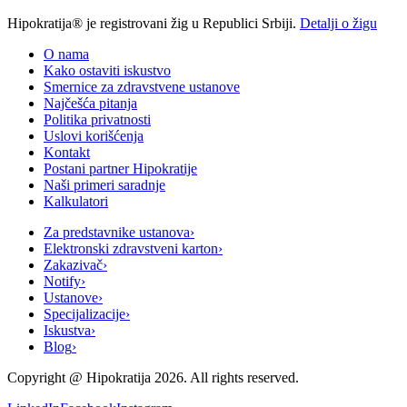
Hipokratija® je registrovani žig u Republici Srbiji.
Detalji o žigu
O nama
Kako ostaviti iskustvo
Smernice za zdravstvene ustanove
Najčešća pitanja
Politika privatnosti
Uslovi korišćenja
Kontakt
Postani partner Hipokratije
Naši primeri saradnje
Kalkulatori
Za predstavnike ustanova
›
Elektronski zdravstveni karton
›
Zakazivač
›
Notify
›
Ustanove
›
Specijalizacije
›
Iskustva
›
Blog
›
Copyright @
Hipokratija
2026
. All rights reserved.