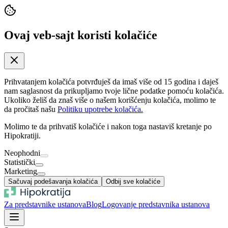
Ovaj veb-sajt koristi kolačiće
Prihvatanjem kolačića potvrđuješ da imaš više od 15 godina i daješ
nam saglasnost da prikupljamo tvoje lične podatke pomoću kolačića.
Ukoliko želiš da znaš više o našem korišćenju kolačića, molimo te
da pročitaš našu
Politiku upotrebe kolačića.
Molimo te da prihvatiš kolačiće i nakon toga nastaviš kretanje po
Hipokratiji.
Neophodni
Statistički
Marketing
Sačuvaj podešavanja kolačića
Odbij sve kolačiće
Za predstavnike ustanova
Blog
Logovanje predstavnika ustanova