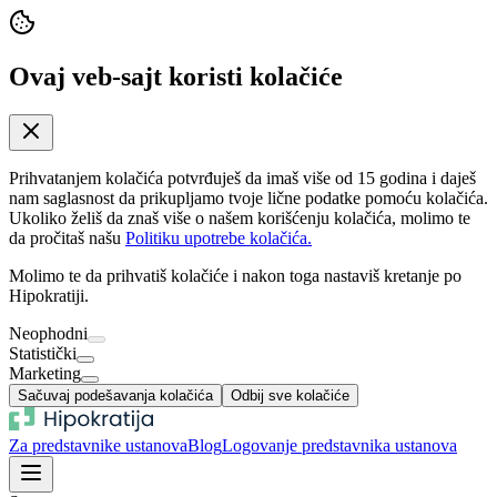
Ovaj veb-sajt koristi kolačiće
Prihvatanjem kolačića potvrđuješ da imaš više od 15 godina i daješ
nam saglasnost da prikupljamo tvoje lične podatke pomoću kolačića.
Ukoliko želiš da znaš više o našem korišćenju kolačića, molimo te
da pročitaš našu
Politiku upotrebe kolačića.
Molimo te da prihvatiš kolačiće i nakon toga nastaviš kretanje po
Hipokratiji.
Neophodni
Statistički
Marketing
Sačuvaj podešavanja kolačića
Odbij sve kolačiće
Za predstavnike ustanova
Blog
Logovanje predstavnika ustanova