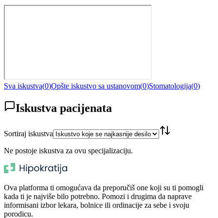
Sva iskustva
(
0
)
Opšte iskustvo sa ustanovom
(
0
)
Stomatologija
(
0
)
Iskustva pacijenata
Sortiraj iskustva
Ne postoje iskustva za ovu specijalizaciju.
Ova platforma ti omogućava da preporučiš one koji su ti pomogli
kada ti je najviše bilo potrebno. Pomozi i drugima da naprave
informisani izbor lekara, bolnice ili ordinacije za sebe i svoju
porodicu.