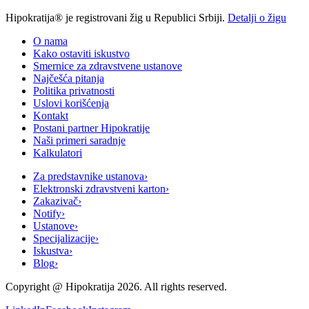
Hipokratija® je registrovani žig u Republici Srbiji.
Detalji o žigu
O nama
Kako ostaviti iskustvo
Smernice za zdravstvene ustanove
Najčešća pitanja
Politika privatnosti
Uslovi korišćenja
Kontakt
Postani partner Hipokratije
Naši primeri saradnje
Kalkulatori
Za predstavnike ustanova
›
Elektronski zdravstveni karton
›
Zakazivač
›
Notify
›
Ustanove
›
Specijalizacije
›
Iskustva
›
Blog
›
Copyright @
Hipokratija
2026
. All rights reserved.