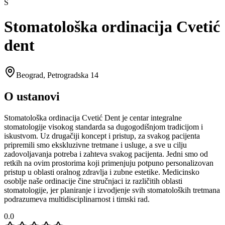
S
Stomatološka ordinacija Cvetić
dent
Beograd
,
Petrogradska 14
O ustanovi
Stomatološka ordinacija Cvetić Dent je centar integralne
stomatologije visokog standarda sa dugogodišnjom tradicijom i
iskustvom. Uz drugačiji koncept i pristup, za svakog pacijenta
pripremili smo ekskluzivne tretmane i usluge, a sve u cilju
zadovoljavanja potreba i zahteva svakog pacijenta. Jedni smo od
retkih na ovim prostorima koji primenjuju potpuno personalizovan
pristup u oblasti oralnog zdravlja i zubne estetike. Medicinsko
osoblje naše ordinacije čine stručnjaci iz različitih oblasti
stomatologije, jer planiranje i izvodjenje svih stomatoloških tretmana
podrazumeva multidisciplinarnost i timski rad.
0.0