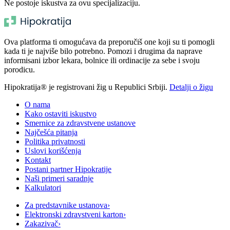
Ne postoje iskustva za ovu specijalizaciju.
Ova platforma ti omogućava da preporučiš one koji su ti pomogli
kada ti je najviše bilo potrebno. Pomozi i drugima da naprave
informisani izbor lekara, bolnice ili ordinacije za sebe i svoju
porodicu.
Hipokratija® je registrovani žig u Republici Srbiji.
Detalji o žigu
O nama
Kako ostaviti iskustvo
Smernice za zdravstvene ustanove
Najčešća pitanja
Politika privatnosti
Uslovi korišćenja
Kontakt
Postani partner Hipokratije
Naši primeri saradnje
Kalkulatori
Za predstavnike ustanova
›
Elektronski zdravstveni karton
›
Zakazivač
›