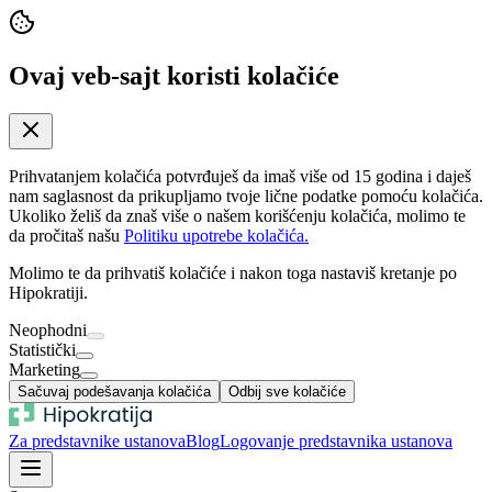
Ovaj veb-sajt koristi kolačiće
Prihvatanjem kolačića potvrđuješ da imaš više od 15 godina i daješ
nam saglasnost da prikupljamo tvoje lične podatke pomoću kolačića.
Ukoliko želiš da znaš više o našem korišćenju kolačića, molimo te
da pročitaš našu
Politiku upotrebe kolačića.
Molimo te da prihvatiš kolačiće i nakon toga nastaviš kretanje po
Hipokratiji.
Neophodni
Statistički
Marketing
Sačuvaj podešavanja kolačića
Odbij sve kolačiće
Za predstavnike ustanova
Blog
Logovanje predstavnika ustanova