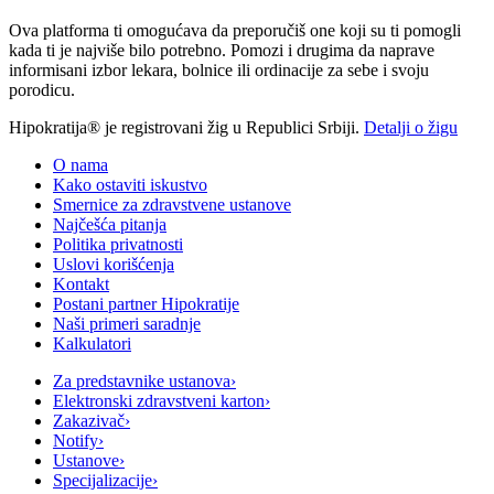
Ova platforma ti omogućava da preporučiš one koji su ti pomogli
kada ti je najviše bilo potrebno. Pomozi i drugima da naprave
informisani izbor lekara, bolnice ili ordinacije za sebe i svoju
porodicu.
Hipokratija® je registrovani žig u Republici Srbiji.
Detalji o žigu
O nama
Kako ostaviti iskustvo
Smernice za zdravstvene ustanove
Najčešća pitanja
Politika privatnosti
Uslovi korišćenja
Kontakt
Postani partner Hipokratije
Naši primeri saradnje
Kalkulatori
Za predstavnike ustanova
›
Elektronski zdravstveni karton
›
Zakazivač
›
Notify
›
Ustanove
›
Specijalizacije
›