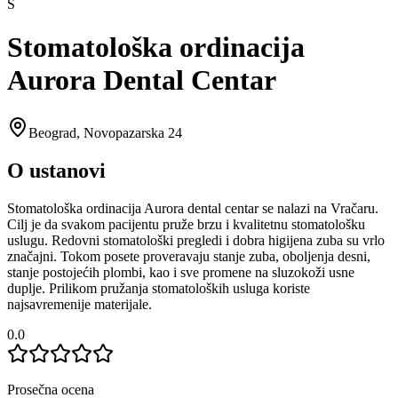
S
Stomatološka ordinacija
Aurora Dental Centar
Beograd
,
Novopazarska 24
O ustanovi
Stomatološka ordinacija Aurora dental centar se nalazi na Vračaru.
Cilj je da svakom pacijentu pruže brzu i kvalitetnu stomatološku
uslugu. Redovni stomatološki pregledi i dobra higijena zuba su vrlo
značajni. Tokom posete proveravaju stanje zuba, oboljenja desni,
stanje postojećih plombi, kao i sve promene na sluzokoži usne
duplje. Prilikom pružanja stomatoloških usluga koriste
najsavremenije materijale.
0.0
Prosečna ocena