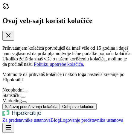
Ovaj veb-sajt koristi kolačiće
Prihvatanjem kolačića potvrđuješ da imaš više od 15 godina i daješ
nam saglasnost da prikupljamo tvoje lične podatke pomoću kolačića.
Ukoliko želiš da znaš više o našem korišćenju kolačića, molimo te
da pročitaš našu
Politiku upotrebe kolačića.
Molimo te da prihvatiš kolačiće i nakon toga nastaviš kretanje po
Hipokratiji.
Neophodni
Statistički
Marketing
Sačuvaj podešavanja kolačića
Odbij sve kolačiće
Za predstavnike ustanova
Blog
Logovanje predstavnika ustanova