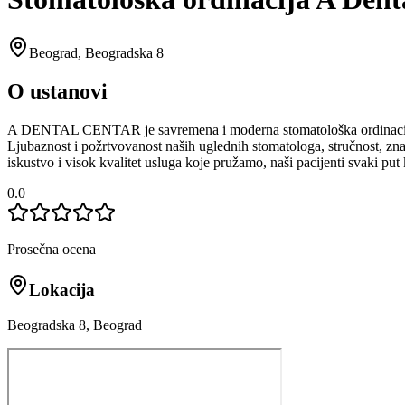
Beograd
,
Beogradska 8
O ustanovi
A DENTAL CENTAR je savremena i moderna stomatološka ordinacija ko
Ljubaznost i požrtvovanost naših uglednih stomatologa, stručnost, znan
iskustvo i visok kvalitet usluga koje pružamo, naši pacijenti svaki pu
0.0
Prosečna ocena
Lokacija
Beogradska 8, Beograd