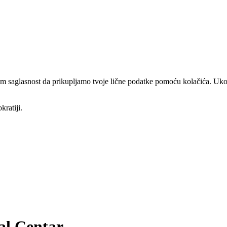
am saglasnost da prikupljamo tvoje lične podatke pomoću kolačića. Ukol
kratiji.
al Centar