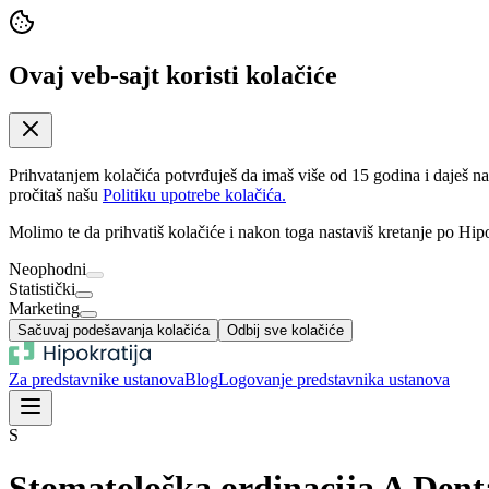
Ovaj veb-sajt koristi kolačiće
Prihvatanjem kolačića potvrđuješ da imaš više od 15 godina i daješ n
pročitaš našu
Politiku upotrebe kolačića.
Molimo te da prihvatiš kolačiće i nakon toga nastaviš kretanje po Hipo
Neophodni
Statistički
Marketing
Sačuvaj podešavanja kolačića
Odbij sve kolačiće
Za predstavnike ustanova
Blog
Logovanje predstavnika ustanova
S
Stomatološka ordinacija A Dent