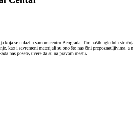
ja se nalazi u samom centru Beograda. Tim naših uglednih stručnjaka
je, kao i savremeni materijali su ono što nas čini prepoznatiljivima, a
t kada nas posete, uvere da su na pravom mestu.