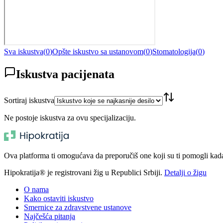
Sva iskustva
(
0
)
Opšte iskustvo sa ustanovom
(
0
)
Stomatologija
(
0
)
Iskustva pacijenata
Sortiraj iskustva
Ne postoje iskustva za ovu specijalizaciju.
Ova platforma ti omogućava da preporučiš one koji su ti pomogli kada t
Hipokratija® je registrovani žig u Republici Srbiji.
Detalji o žigu
O nama
Kako ostaviti iskustvo
Smernice za zdravstvene ustanove
Najčešća pitanja