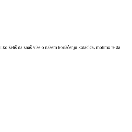
iko želiš da znaš više o našem korišćenju kolačića, molimo te da