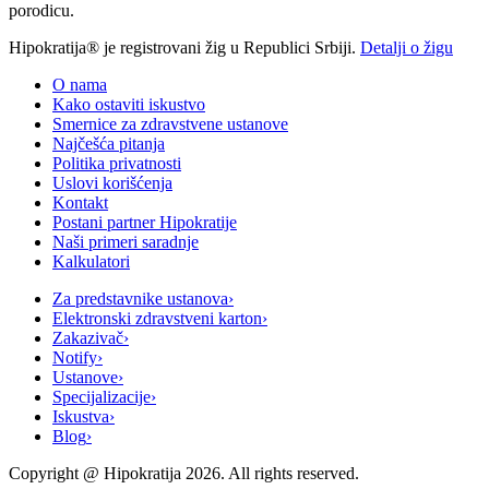
porodicu.
Hipokratija® je registrovani žig u Republici Srbiji.
Detalji o žigu
O nama
Kako ostaviti iskustvo
Smernice za zdravstvene ustanove
Najčešća pitanja
Politika privatnosti
Uslovi korišćenja
Kontakt
Postani partner Hipokratije
Naši primeri saradnje
Kalkulatori
Za predstavnike ustanova
›
Elektronski zdravstveni karton
›
Zakazivač
›
Notify
›
Ustanove
›
Specijalizacije
›
Iskustva
›
Blog
›
Copyright @
Hipokratija
2026
. All rights reserved.