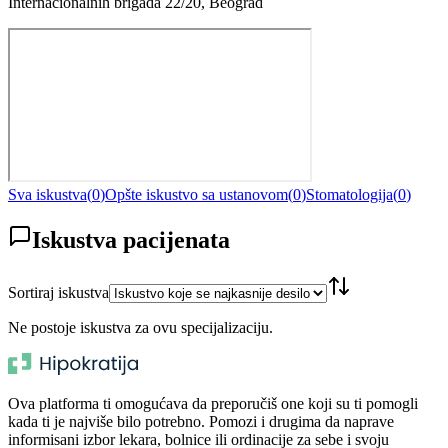
Internacionalnih brigada 22/20, Beograd
Sva iskustva
(
0
)
Opšte iskustvo sa ustanovom
(
0
)
Stomatologija
(
0
)
Iskustva pacijenata
Sortiraj iskustva
Ne postoje iskustva za ovu specijalizaciju.
Ova platforma ti omogućava da preporučiš one koji su ti pomogli
kada ti je najviše bilo potrebno. Pomozi i drugima da naprave
informisani izbor lekara, bolnice ili ordinacije za sebe i svoju