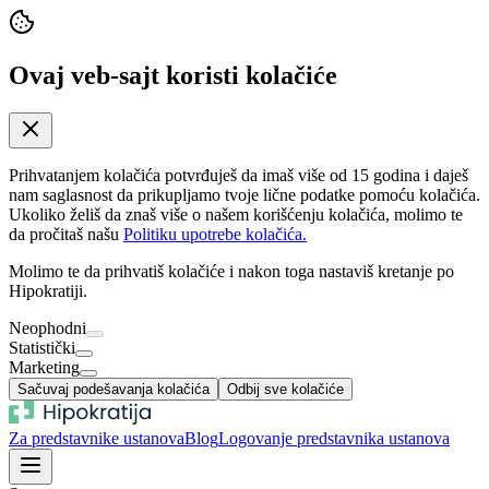
Ovaj veb-sajt koristi kolačiće
Prihvatanjem kolačića potvrđuješ da imaš više od 15 godina i daješ
nam saglasnost da prikupljamo tvoje lične podatke pomoću kolačića.
Ukoliko želiš da znaš više o našem korišćenju kolačića, molimo te
da pročitaš našu
Politiku upotrebe kolačića.
Molimo te da prihvatiš kolačiće i nakon toga nastaviš kretanje po
Hipokratiji.
Neophodni
Statistički
Marketing
Sačuvaj podešavanja kolačića
Odbij sve kolačiće
Za predstavnike ustanova
Blog
Logovanje predstavnika ustanova