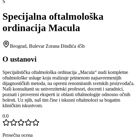
S
Specijalna oftalmološka
ordinacija Macula
Beograd
,
Bulevar Zorana Đinđića 45b
O ustanovi
Specijalistička oftalmološka ordinacija „Macula“ nudi kompletne
oftalmološke usluge koju realizuje primenom najsavremenijih
dijagnostičkih metoda, na opremi renomiranih svetskih proizvođača.
Naši konsultanti su univerzitetski profesori, docenti i saradnici,
poznati i provereni eksperti iz oblasti oftalmologije odnosno očnih
bolesti. Uz njih, naš tim čine i iskusni oftalmolozi sa bogatim
kliničkim iskustvom.
0.0
Prosečna ocena