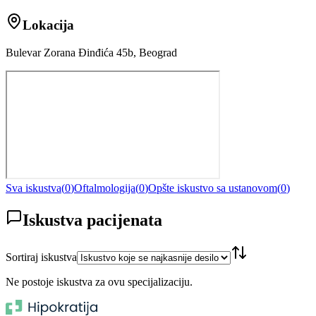
Lokacija
Bulevar Zorana Đinđića 45b, Beograd
Sva iskustva
(
0
)
Oftalmologija
(
0
)
Opšte iskustvo sa ustanovom
(
0
)
Iskustva pacijenata
Sortiraj iskustva
Ne postoje iskustva za ovu specijalizaciju.