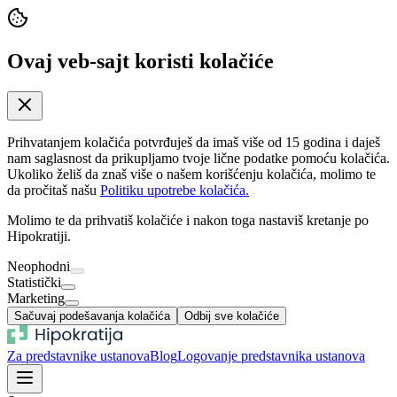
Ovaj veb-sajt koristi kolačiće
Prihvatanjem kolačića potvrđuješ da imaš više od 15 godina i daješ
nam saglasnost da prikupljamo tvoje lične podatke pomoću kolačića.
Ukoliko želiš da znaš više o našem korišćenju kolačića, molimo te
da pročitaš našu
Politiku upotrebe kolačića.
Molimo te da prihvatiš kolačiće i nakon toga nastaviš kretanje po
Hipokratiji.
Neophodni
Statistički
Marketing
Sačuvaj podešavanja kolačića
Odbij sve kolačiće
Za predstavnike ustanova
Blog
Logovanje predstavnika ustanova