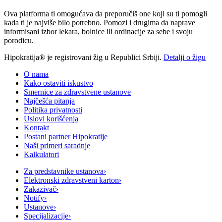
Ova platforma ti omogućava da preporučiš one koji su ti pomogli
kada ti je najviše bilo potrebno. Pomozi i drugima da naprave
informisani izbor lekara, bolnice ili ordinacije za sebe i svoju
porodicu.
Hipokratija® je registrovani žig u Republici Srbiji.
Detalji o žigu
O nama
Kako ostaviti iskustvo
Smernice za zdravstvene ustanove
Najčešća pitanja
Politika privatnosti
Uslovi korišćenja
Kontakt
Postani partner Hipokratije
Naši primeri saradnje
Kalkulatori
Za predstavnike ustanova
›
Elektronski zdravstveni karton
›
Zakazivač
›
Notify
›
Ustanove
›
Specijalizacije
›