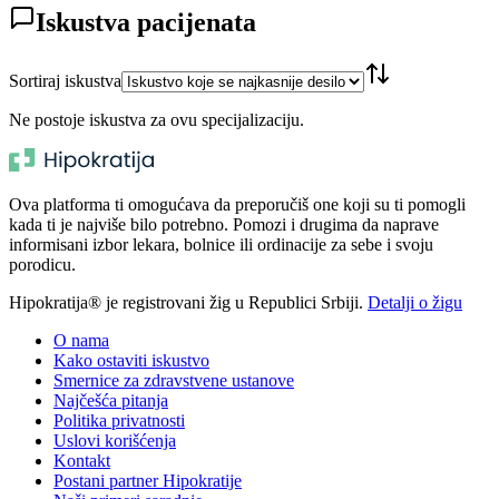
Iskustva pacijenata
Sortiraj iskustva
Ne postoje iskustva za ovu specijalizaciju.
Ova platforma ti omogućava da preporučiš one koji su ti pomogli
kada ti je najviše bilo potrebno. Pomozi i drugima da naprave
informisani izbor lekara, bolnice ili ordinacije za sebe i svoju
porodicu.
Hipokratija® je registrovani žig u Republici Srbiji.
Detalji o žigu
O nama
Kako ostaviti iskustvo
Smernice za zdravstvene ustanove
Najčešća pitanja
Politika privatnosti
Uslovi korišćenja
Kontakt
Postani partner Hipokratije