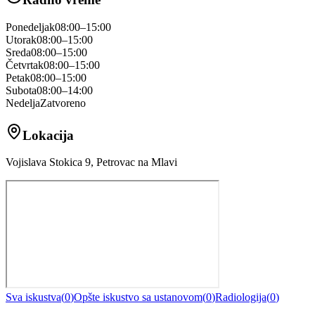
Ponedeljak
08:00–15:00
Utorak
08:00–15:00
Sreda
08:00–15:00
Četvrtak
08:00–15:00
Petak
08:00–15:00
Subota
08:00–14:00
Nedelja
Zatvoreno
Lokacija
Vojislava Stokica 9, Petrovac na Mlavi
Sva iskustva
(
0
)
Opšte iskustvo sa ustanovom
(
0
)
Radiologija
(
0
)