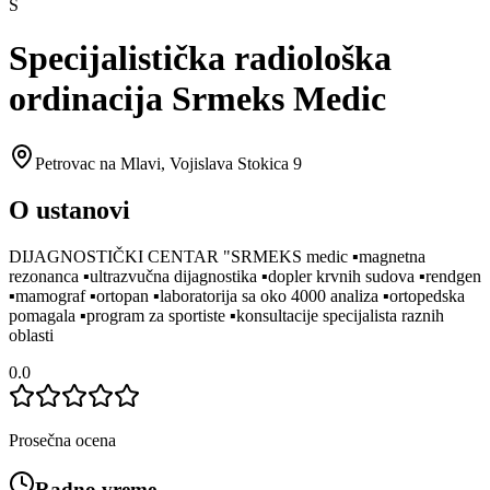
S
Specijalistička radiološka
ordinacija Srmeks Medic
Petrovac na Mlavi
,
Vojislava Stokica 9
O ustanovi
DIJAGNOSTIČKI CENTAR "SRMEKS medic ▪︎magnetna
rezonanca ▪︎ultrazvučna dijagnostika ▪︎dopler krvnih sudova ▪︎rendgen
▪︎mamograf ▪︎ortopan ▪︎laboratorija sa oko 4000 analiza ▪︎ortopedska
pomagala ▪︎program za sportiste ▪︎konsultacije specijalista raznih
oblasti
0.0
Prosečna ocena
Radno vreme