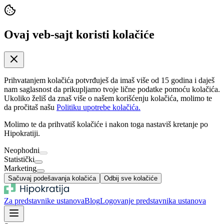
Ovaj veb-sajt koristi kolačiće
Prihvatanjem kolačića potvrđuješ da imaš više od 15 godina i daješ
nam saglasnost da prikupljamo tvoje lične podatke pomoću kolačića.
Ukoliko želiš da znaš više o našem korišćenju kolačića, molimo te
da pročitaš našu
Politiku upotrebe kolačića.
Molimo te da prihvatiš kolačiće i nakon toga nastaviš kretanje po
Hipokratiji.
Neophodni
Statistički
Marketing
Sačuvaj podešavanja kolačića
Odbij sve kolačiće
Za predstavnike ustanova
Blog
Logovanje predstavnika ustanova