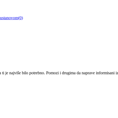
a ustanovom
(
0
)
i je najviše bilo potrebno. Pomozi i drugima da naprave informisani izbo