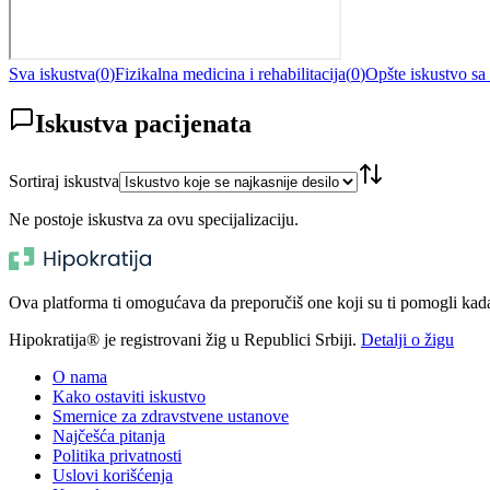
Sva iskustva
(
0
)
Fizikalna medicina i rehabilitacija
(
0
)
Opšte iskustvo s
Iskustva pacijenata
Sortiraj iskustva
Ne postoje iskustva za ovu specijalizaciju.
Ova platforma ti omogućava da preporučiš one koji su ti pomogli kada t
Hipokratija® je registrovani žig u Republici Srbiji.
Detalji o žigu
O nama
Kako ostaviti iskustvo
Smernice za zdravstvene ustanove
Najčešća pitanja
Politika privatnosti
Uslovi korišćenja