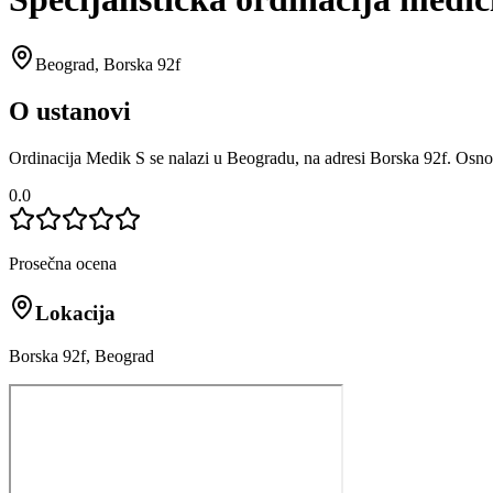
Beograd
,
Borska 92f
O ustanovi
Ordinacija Medik S se nalazi u Beogradu, na adresi Borska 92f. Osno
0.0
Prosečna ocena
Lokacija
Borska 92f, Beograd