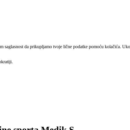
am saglasnost da prikupljamo tvoje lične podatke pomoću kolačića. Ukol
kratiji.
cine sporta Medik S