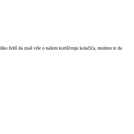
iko želiš da znaš više o našem korišćenju kolačića, molimo te da