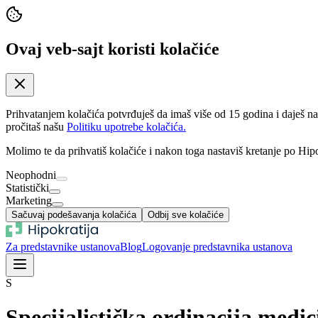
Ovaj veb-sajt koristi kolačiće
Prihvatanjem kolačića potvrđuješ da imaš više od 15 godina i daješ n
pročitaš našu
Politiku upotrebe kolačića.
Molimo te da prihvatiš kolačiće i nakon toga nastaviš kretanje po Hipo
Neophodni
Statistički
Marketing
Sačuvaj podešavanja kolačića
Odbij sve kolačiće
Za predstavnike ustanova
Blog
Logovanje predstavnika ustanova
S
Specijalistička ordinacija medi