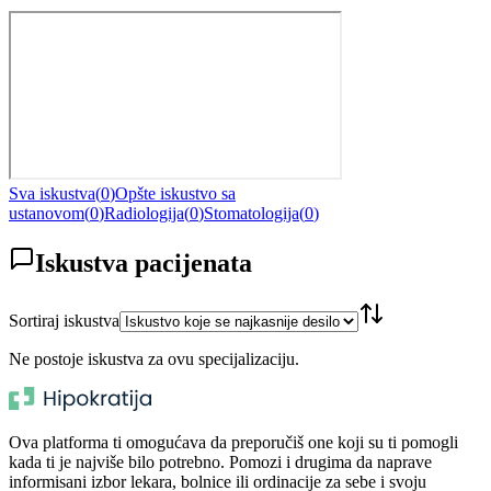
Sva iskustva
(
0
)
Opšte iskustvo sa
ustanovom
(
0
)
Radiologija
(
0
)
Stomatologija
(
0
)
Iskustva pacijenata
Sortiraj iskustva
Ne postoje iskustva za ovu specijalizaciju.
Ova platforma ti omogućava da preporučiš one koji su ti pomogli
kada ti je najviše bilo potrebno. Pomozi i drugima da naprave
informisani izbor lekara, bolnice ili ordinacije za sebe i svoju