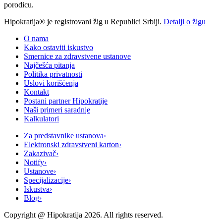
porodicu.
Hipokratija® je registrovani žig u Republici Srbiji.
Detalji o žigu
O nama
Kako ostaviti iskustvo
Smernice za zdravstvene ustanove
Najčešća pitanja
Politika privatnosti
Uslovi korišćenja
Kontakt
Postani partner Hipokratije
Naši primeri saradnje
Kalkulatori
Za predstavnike ustanova
›
Elektronski zdravstveni karton
›
Zakazivač
›
Notify
›
Ustanove
›
Specijalizacije
›
Iskustva
›
Blog
›
Copyright @
Hipokratija
2026
. All rights reserved.