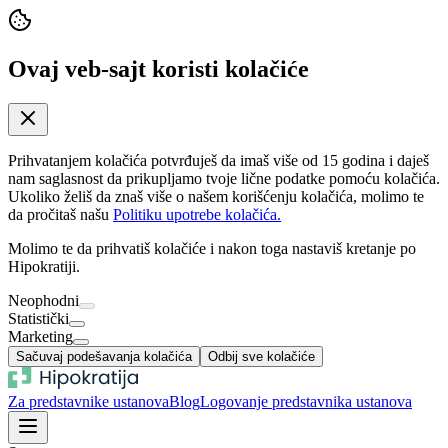
Ovaj veb-sajt koristi kolačiće
Prihvatanjem kolačića potvrđuješ da imaš više od 15 godina i daješ
nam saglasnost da prikupljamo tvoje lične podatke pomoću kolačića.
Ukoliko želiš da znaš više o našem korišćenju kolačića, molimo te
da pročitaš našu
Politiku upotrebe kolačića.
Molimo te da prihvatiš kolačiće i nakon toga nastaviš kretanje po
Hipokratiji.
Neophodni
Statistički
Marketing
Sačuvaj podešavanja kolačića
Odbij sve kolačiće
Za predstavnike ustanova
Blog
Logovanje predstavnika ustanova