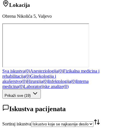
Lokacija
Obrena Nikolića 5, Valjevo
Sva iskustva
(
0
)
Anesteziologija
(
0
)
Fizikalna medicina i
rehabilitacija
(
0
)
Ginekologija i
akušerstvo
(
0
)
Hirurgija
(
0
)
Infektologija
(
0
)
Interna
medicina
(
0
)
Laboratorijske analize
(
0
)
Prikaži sve
(
19
)
Iskustva pacijenata
Sortiraj iskustva