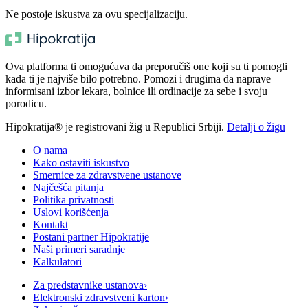
Ne postoje iskustva za ovu specijalizaciju.
Ova platforma ti omogućava da preporučiš one koji su ti pomogli
kada ti je najviše bilo potrebno. Pomozi i drugima da naprave
informisani izbor lekara, bolnice ili ordinacije za sebe i svoju
porodicu.
Hipokratija® je registrovani žig u Republici Srbiji.
Detalji o žigu
O nama
Kako ostaviti iskustvo
Smernice za zdravstvene ustanove
Najčešća pitanja
Politika privatnosti
Uslovi korišćenja
Kontakt
Postani partner Hipokratije
Naši primeri saradnje
Kalkulatori
Za predstavnike ustanova
›
Elektronski zdravstveni karton
›