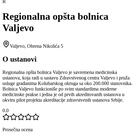
R
Regionalna opšta bolnica
Valjevo
Valjevo
,
Obrena Nikolića 5
O ustanovi
Regionalna opšta bolnica Valjevo je savremena medicinska
ustanova, koja radi u sastavu Zdravstvenog centra Valjevo i pruža
usluge građanima Kolubarskog okruga sa oko 200.000 stanovnika.
Bolnica Valjevo funkcioniše po svim standardima moderne
medicinske prakse i jedna je od prvih akreditovanih ustanova u
okviru pilot projekta akreditacije zdravstvenih ustanova Srbije.
0.0
Prosečna ocena