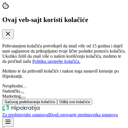
Ovaj veb-sajt koristi kolačiće
Prihvatanjem kolačića potvrđuješ da imaš više od 15 godina i daješ
nam saglasnost da prikupljamo tvoje lične podatke pomoću kolačića.
Ukoliko želiš da znaš više o našem korišćenju kolačića, molimo te
da pročitaš našu
Politiku upotrebe kolačića.
Molimo te da prihvatiš kolačiće i nakon toga nastaviš kretanje po
Hipokratiji.
Neophodni
Statistički
Marketing
Sačuvaj podešavanja kolačića
Odbij sve kolačiće
Za predstavnike ustanova
Blog
Logovanje predstavnika ustanova