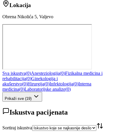
Lokacija
Obrena Nikolića 5, Valjevo
Sva iskustva
(
0
)
Anesteziologija
(
0
)
Fizikalna medicina i
rehabilitacija
(
0
)
Ginekologija i
akušerstvo
(
0
)
Hirurgija
(
0
)
Infektologija
(
0
)
Interna
medicina
(
0
)
Laboratorijske analize
(
0
)
Prikaži sve
(
19
)
Iskustva pacijenata
Sortiraj iskustva