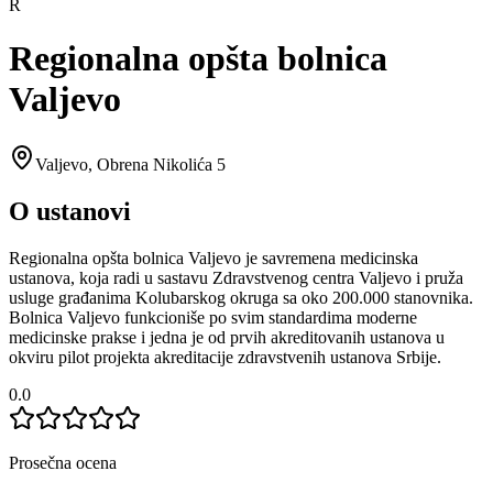
R
Regionalna opšta bolnica
Valjevo
Valjevo
,
Obrena Nikolića 5
O ustanovi
Regionalna opšta bolnica Valjevo je savremena medicinska
ustanova, koja radi u sastavu Zdravstvenog centra Valjevo i pruža
usluge građanima Kolubarskog okruga sa oko 200.000 stanovnika.
Bolnica Valjevo funkcioniše po svim standardima moderne
medicinske prakse i jedna je od prvih akreditovanih ustanova u
okviru pilot projekta akreditacije zdravstvenih ustanova Srbije.
0.0
Prosečna ocena