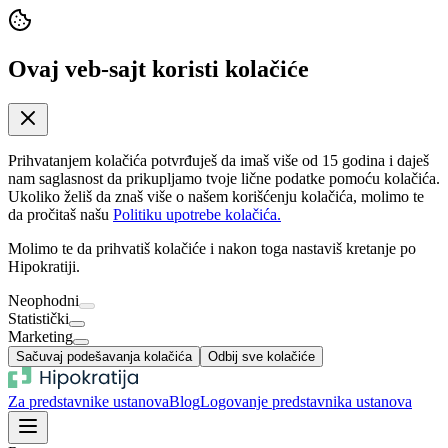
Ovaj veb-sajt koristi kolačiće
Prihvatanjem kolačića potvrđuješ da imaš više od 15 godina i daješ
nam saglasnost da prikupljamo tvoje lične podatke pomoću kolačića.
Ukoliko želiš da znaš više o našem korišćenju kolačića, molimo te
da pročitaš našu
Politiku upotrebe kolačića.
Molimo te da prihvatiš kolačiće i nakon toga nastaviš kretanje po
Hipokratiji.
Neophodni
Statistički
Marketing
Sačuvaj podešavanja kolačića
Odbij sve kolačiće
Za predstavnike ustanova
Blog
Logovanje predstavnika ustanova