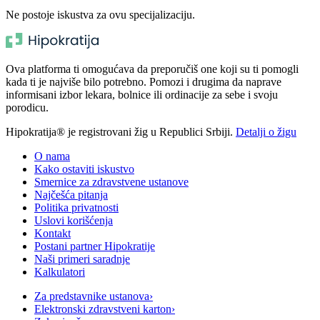
Ne postoje iskustva za ovu specijalizaciju.
Ova platforma ti omogućava da preporučiš one koji su ti pomogli
kada ti je najviše bilo potrebno. Pomozi i drugima da naprave
informisani izbor lekara, bolnice ili ordinacije za sebe i svoju
porodicu.
Hipokratija® je registrovani žig u Republici Srbiji.
Detalji o žigu
O nama
Kako ostaviti iskustvo
Smernice za zdravstvene ustanove
Najčešća pitanja
Politika privatnosti
Uslovi korišćenja
Kontakt
Postani partner Hipokratije
Naši primeri saradnje
Kalkulatori
Za predstavnike ustanova
›
Elektronski zdravstveni karton
›