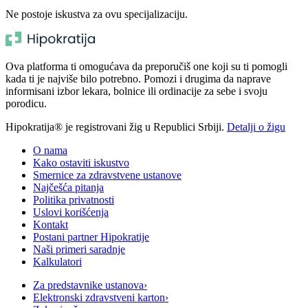
Ne postoje iskustva za ovu specijalizaciju.
Ova platforma ti omogućava da preporučiš one koji su ti pomogli
kada ti je najviše bilo potrebno. Pomozi i drugima da naprave
informisani izbor lekara, bolnice ili ordinacije za sebe i svoju
porodicu.
Hipokratija® je registrovani žig u Republici Srbiji.
Detalji o žigu
O nama
Kako ostaviti iskustvo
Smernice za zdravstvene ustanove
Najčešća pitanja
Politika privatnosti
Uslovi korišćenja
Kontakt
Postani partner Hipokratije
Naši primeri saradnje
Kalkulatori
Za predstavnike ustanova
›
Elektronski zdravstveni karton
›