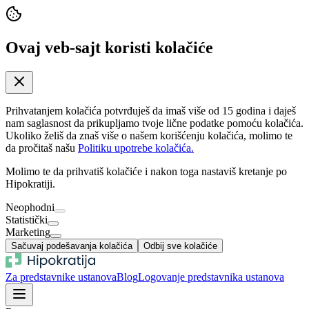
Ovaj veb-sajt koristi kolačiće
Prihvatanjem kolačića potvrđuješ da imaš više od 15 godina i daješ
nam saglasnost da prikupljamo tvoje lične podatke pomoću kolačića.
Ukoliko želiš da znaš više o našem korišćenju kolačića, molimo te
da pročitaš našu
Politiku upotrebe kolačića.
Molimo te da prihvatiš kolačiće i nakon toga nastaviš kretanje po
Hipokratiji.
Neophodni
Statistički
Marketing
Sačuvaj podešavanja kolačića
Odbij sve kolačiće
Za predstavnike ustanova
Blog
Logovanje predstavnika ustanova