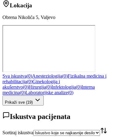
Lokacija
Obrena Nikolića 5, Valjevo
Sva iskustva
(
0
)
Anesteziologija
(
0
)
Fizikalna medicina i
rehabilitacija
(
0
)
Ginekologija i
akušerstvo
(
0
)
Hirurgija
(
0
)
Infektologija
(
0
)
Interna
medicina
(
0
)
Laboratorijske analize
(
0
)
Prikaži sve
(
19
)
Iskustva pacijenata
Sortiraj iskustva