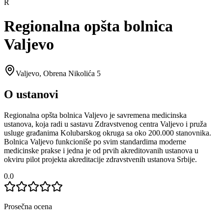
R
Regionalna opšta bolnica
Valjevo
Valjevo
,
Obrena Nikolića 5
O ustanovi
Regionalna opšta bolnica Valjevo je savremena medicinska
ustanova, koja radi u sastavu Zdravstvenog centra Valjevo i pruža
usluge građanima Kolubarskog okruga sa oko 200.000 stanovnika.
Bolnica Valjevo funkcioniše po svim standardima moderne
medicinske prakse i jedna je od prvih akreditovanih ustanova u
okviru pilot projekta akreditacije zdravstvenih ustanova Srbije.
0.0
Prosečna ocena