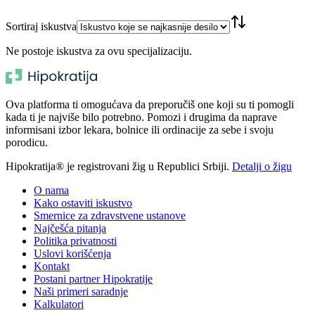
Sortiraj iskustva
Ne postoje iskustva za ovu specijalizaciju.
Ova platforma ti omogućava da preporučiš one koji su ti pomogli
kada ti je najviše bilo potrebno. Pomozi i drugima da naprave
informisani izbor lekara, bolnice ili ordinacije za sebe i svoju
porodicu.
Hipokratija® je registrovani žig u Republici Srbiji.
Detalji o žigu
O nama
Kako ostaviti iskustvo
Smernice za zdravstvene ustanove
Najčešća pitanja
Politika privatnosti
Uslovi korišćenja
Kontakt
Postani partner Hipokratije
Naši primeri saradnje
Kalkulatori