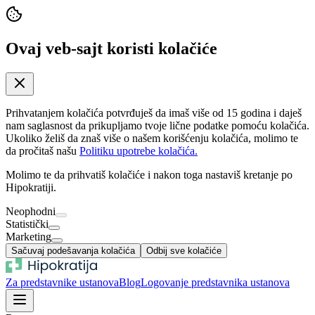
Ovaj veb-sajt koristi kolačiće
Prihvatanjem kolačića potvrđuješ da imaš više od 15 godina i daješ
nam saglasnost da prikupljamo tvoje lične podatke pomoću kolačića.
Ukoliko želiš da znaš više o našem korišćenju kolačića, molimo te
da pročitaš našu
Politiku upotrebe kolačića.
Molimo te da prihvatiš kolačiće i nakon toga nastaviš kretanje po
Hipokratiji.
Neophodni
Statistički
Marketing
Sačuvaj podešavanja kolačića
Odbij sve kolačiće
Za predstavnike ustanova
Blog
Logovanje predstavnika ustanova