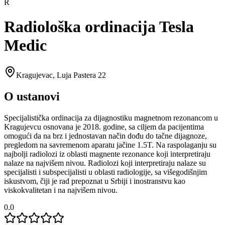
R
Radiološka ordinacija Tesla
Medic
Kragujevac
,
Luja Pastera 22
O ustanovi
Specijalistička ordinacija za dijagnostiku magnetnom rezonancom u
Kragujevcu osnovana je 2018. godine, sa ciljem da pacijentima
omogući da na brz i jednostavan način dođu do tačne dijagnoze,
pregledom na savremenom aparatu jačine 1.5T. Na raspolaganju su
najbolji radiolozi iz oblasti magnente rezonance koji interpretiraju
nalaze na najvišem nivou. Radiolozi koji interpretiraju nalaze su
specijalisti i subspecijalisti u oblasti radiologije, sa višegodišnjim
iskustvom, čiji je rad prepoznat u Srbiji i inostranstvu kao
viskokvalitetan i na najvišem nivou.
0.0