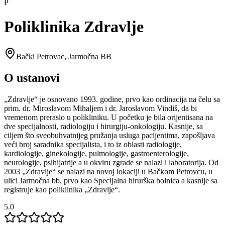
P
Poliklinika Zdravlje
Bački Petrovac
,
Jarmočna BB
O ustanovi
„Zdravlje“ je osnovano 1993. godine, prvo kao ordinacija na čelu sa
prim. dr. Miroslavom Mihaljem i dr. Jaroslavom Vindiš, da bi
vremenom preraslo u polikliniku. U početku je bila orijentisana na
dve specijalnosti, radiologiju i hirurgiju-onkologiju. Kasnije, sa
ciljem što sveobuhvatnijeg pružanja usluga pacijentima, zapošljava
veći broj saradnika specijalista, i to iz oblasti radiologije,
kardiologije, ginekologije, pulmologije, gastroenterologije,
neurologije, psihijatrije a u okviru zgrade se nalazi i laboratorija. Od
2003 „Zdravlje“ se nalazi na novoj lokaciji u Bačkom Petrovcu, u
ulici Jarmočna bb, prvo kao Specijalna hirurška bolnica a kasnije sa
registruje kao poliklinika „Zdravlje“.
5.0