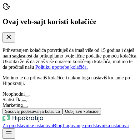
Ovaj veb-sajt koristi kolačiće
Prihvatanjem kolačića potvrđuješ da imaš više od 15 godina i daješ
nam saglasnost da prikupljamo tvoje lične podatke pomoću kolačića.
Ukoliko želiš da znaš više o našem korišćenju kolačića, molimo te
da pročitaš našu
Politiku upotrebe kolačića.
Molimo te da prihvatiš kolačiće i nakon toga nastaviš kretanje po
Hipokratiji.
Neophodni
Statistički
Marketing
Sačuvaj podešavanja kolačića
Odbij sve kolačiće
Za predstavnike ustanova
Blog
Logovanje predstavnika ustanova