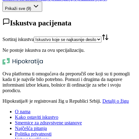
Prikaži sve
(
9
)
Iskustva pacijenata
Sortiraj iskustva
Ne postoje iskustva za ovu specijalizaciju.
Ova platforma ti omogućava da preporučiš one koji su ti pomogli
kada ti je najviše bilo potrebno. Pomozi i drugima da naprave
informisani izbor lekara, bolnice ili ordinacije za sebe i svoju
porodicu.
Hipokratija® je registrovani žig u Republici Srbiji.
Detalji o žigu
O nama
Kako ostaviti iskustvo
Smernice za zdravstvene ustanove
Najčešća pitanja
Politika privatnosti