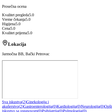
Prosečna ocena
Kvalitet pregleda
5.0
Vreme čekanja
5.0
Higijena
5.0
Cena
5.0
Kvalitet prijema
5.0
Lokacija
Jarmočna BB, Bački Petrovac
Sva iskustva
(
2
)
Ginekologija i
akušerstvo
(
2
)
Gastroenterologija
(
0
)
Kardiologija
(
0
)
Neurologija
(
0
)
Opšt
iskustvo sa ustanovom
(
0
)
Psihijatrija
(
0
)
Pulmologija
(
0
)