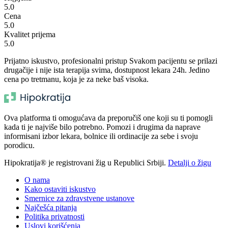
5.0
Cena
5.0
Kvalitet prijema
5.0
Prijatno iskustvo, profesionalni pristup Svakom pacijentu se prilazi
drugačije i nije ista terapija svima, dostupnost lekara 24h. Jedino
cena po tretmanu, koja je za neke baš visoka.
Ova platforma ti omogućava da preporučiš one koji su ti pomogli
kada ti je najviše bilo potrebno. Pomozi i drugima da naprave
informisani izbor lekara, bolnice ili ordinacije za sebe i svoju
porodicu.
Hipokratija® je registrovani žig u Republici Srbiji.
Detalji o žigu
O nama
Kako ostaviti iskustvo
Smernice za zdravstvene ustanove
Najčešća pitanja
Politika privatnosti
Uslovi korišćenja