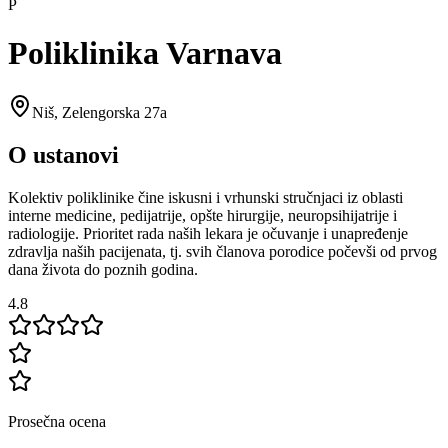
P
Poliklinika Varnava
Niš
,
Zelengorska 27a
O ustanovi
Kolektiv poliklinike čine iskusni i vrhunski stručnjaci iz oblasti
interne medicine, pedijatrije, opšte hirurgije, neuropsihijatrije i
radiologije. Prioritet rada naših lekara je očuvanje i unapređenje
zdravlja naših pacijenata, tj. svih članova porodice počevši od prvog
dana života do poznih godina.
4.8
Prosečna ocena