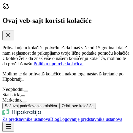
Ovaj veb-sajt koristi kolačiće
Prihvatanjem kolačića potvrđuješ da imaš više od 15 godina i daješ
nam saglasnost da prikupljamo tvoje lične podatke pomoću kolačića.
Ukoliko želiš da znaš više o našem korišćenju kolačića, molimo te
da pročitaš našu
Politiku upotrebe kolačića.
Molimo te da prihvatiš kolačiće i nakon toga nastaviš kretanje po
Hipokratiji.
Neophodni
Statistički
Marketing
Sačuvaj podešavanja kolačića
Odbij sve kolačiće
Za predstavnike ustanova
Blog
Logovanje predstavnika ustanova