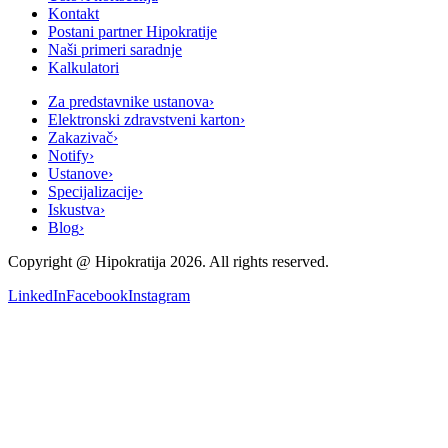
Kontakt
Postani partner Hipokratije
Naši primeri saradnje
Kalkulatori
Za predstavnike ustanova
›
Elektronski zdravstveni karton
›
Zakazivač
›
Notify
›
Ustanove
›
Specijalizacije
›
Iskustva
›
Blog
›
Copyright @
Hipokratija
2026
. All rights reserved.
LinkedIn
Facebook
Instagram