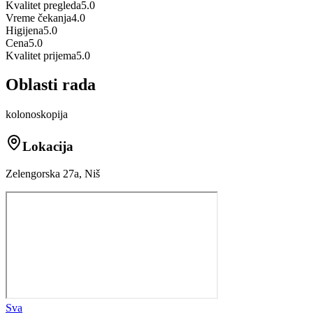
Kvalitet pregleda
5.0
Vreme čekanja
4.0
Higijena
5.0
Cena
5.0
Kvalitet prijema
5.0
Oblasti rada
kolonoskopija
Lokacija
Zelengorska 27a, Niš
Sva