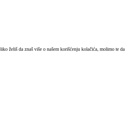
iko želiš da znaš više o našem korišćenju kolačića, molimo te da