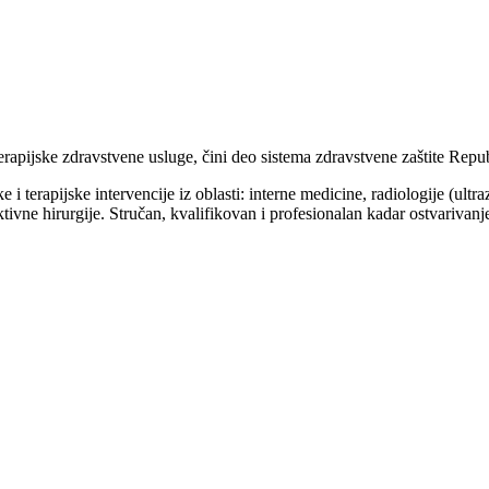
erapijske zdravstvene usluge, čini deo sistema zdravstvene zaštite Repub
 terapijske intervencije iz oblasti: interne medicine, radiologije (ultra
uktivne hirurgije. Stručan, kvalifikovan i profesionalan kadar ostvariva