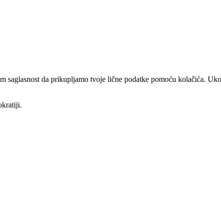
am saglasnost da prikupljamo tvoje lične podatke pomoću kolačića. Ukol
kratiji.