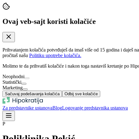
Ovaj veb-sajt koristi kolačiće
Prihvatanjem kolačića potvrđuješ da imaš više od 15 godina i daješ n
pročitaš našu
Politiku upotrebe kolačića.
Molimo te da prihvatiš kolačiće i nakon toga nastaviš kretanje po Hipo
Neophodni
Statistički
Marketing
Sačuvaj podešavanja kolačića
Odbij sve kolačiće
Za predstavnike ustanova
Blog
Logovanje predstavnika ustanova
P
Poliklinika Pekić