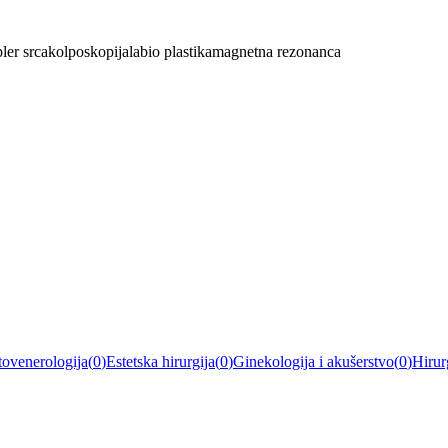
ler srca
kolposkopija
labio plastika
magnetna rezonanca
ovenerologija
(
0
)
Estetska hirurgija
(
0
)
Ginekologija i akušerstvo
(
0
)
Hirur