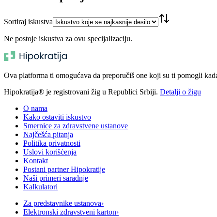
Sortiraj iskustva
Ne postoje iskustva za ovu specijalizaciju.
Ova platforma ti omogućava da preporučiš one koji su ti pomogli kada t
Hipokratija® je registrovani žig u Republici Srbiji.
Detalji o žigu
O nama
Kako ostaviti iskustvo
Smernice za zdravstvene ustanove
Najčešća pitanja
Politika privatnosti
Uslovi korišćenja
Kontakt
Postani partner Hipokratije
Naši primeri saradnje
Kalkulatori
Za predstavnike ustanova
›
Elektronski zdravstveni karton
›