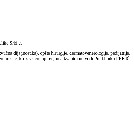
like Srbije.
zvučna dijagnostika), opšte hirurgije, dermatovenerologije, pedijatrije,
njem misije, kroz sistem upravljanja kvalitetom vodi Polikliniku PEKIĆ