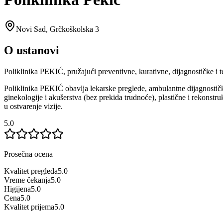
Novi Sad
,
Grčkoškolska 3
O ustanovi
Poliklinika PEKIĆ, pružajući preventivne, kurativne, dijagnostičke i t
Poliklinika PEKIĆ obavlјa lekarske preglede, ambulantne dijagnostičke i
ginekologije i akušerstva (bez prekida trudnoće), plastične i rekonstr
u ostvarenje vizije.
5.0
Prosečna ocena
Kvalitet pregleda
5.0
Vreme čekanja
5.0
Higijena
5.0
Cena
5.0
Kvalitet prijema
5.0