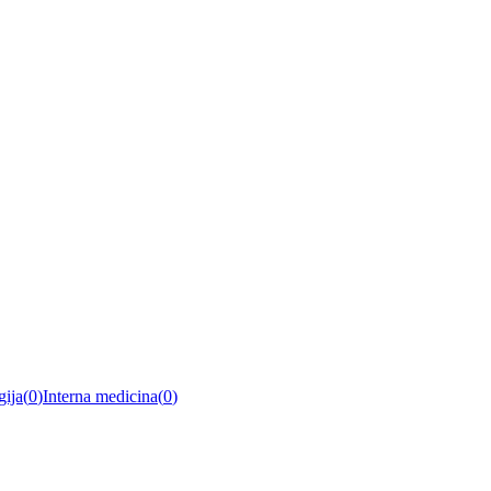
gija
(
0
)
Interna medicina
(
0
)