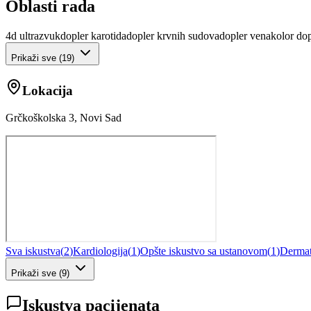
Oblasti rada
4d ultrazvuk
dopler karotida
dopler krvnih sudova
dopler vena
kolor dop
Prikaži sve (
19
)
Lokacija
Grčkoškolska 3, Novi Sad
Sva iskustva
(
2
)
Kardiologija
(
1
)
Opšte iskustvo sa ustanovom
(
1
)
Dermat
Prikaži sve
(
9
)
Iskustva pacijenata