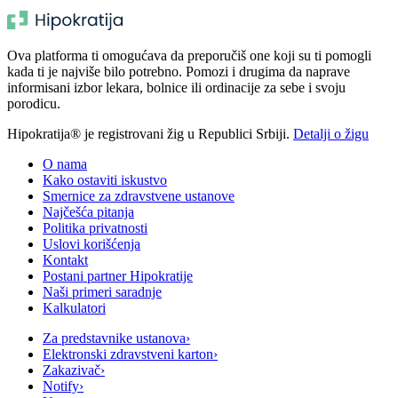
Ova platforma ti omogućava da preporučiš one koji su ti pomogli
kada ti je najviše bilo potrebno. Pomozi i drugima da naprave
informisani izbor lekara, bolnice ili ordinacije za sebe i svoju
porodicu.
Hipokratija® je registrovani žig u Republici Srbiji.
Detalji o žigu
O nama
Kako ostaviti iskustvo
Smernice za zdravstvene ustanove
Najčešća pitanja
Politika privatnosti
Uslovi korišćenja
Kontakt
Postani partner Hipokratije
Naši primeri saradnje
Kalkulatori
Za predstavnike ustanova
›
Elektronski zdravstveni karton
›
Zakazivač
›
Notify
›