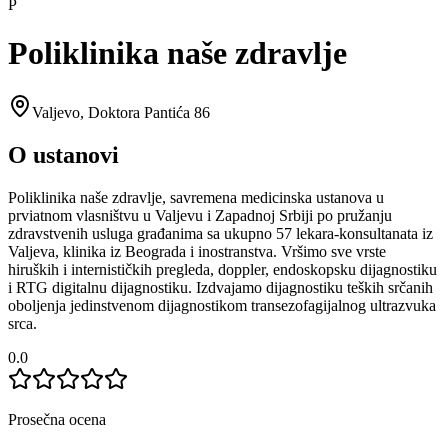
P
Poliklinika naše zdravlje
Valjevo
,
Doktora Pantića 86
O ustanovi
Poliklinika naše zdravlje, savremena medicinska ustanova u
prviatnom vlasništvu u Valjevu i Zapadnoj Srbiji po pružanju
zdravstvenih usluga građanima sa ukupno 57 lekara-konsultanata iz
Valjeva, klinika iz Beograda i inostranstva. Vršimo sve vrste
hiruških i internističkih pregleda, doppler, endoskopsku dijagnostiku
i RTG digitalnu dijagnostiku. Izdvajamo dijagnostiku teških srčanih
oboljenja jedinstvenom dijagnostikom transezofagijalnog ultrazvuka
srca.
0.0
Prosečna ocena