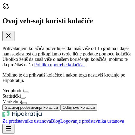
Ovaj veb-sajt koristi kolačiće
Prihvatanjem kolačića potvrđuješ da imaš više od 15 godina i daješ
nam saglasnost da prikupljamo tvoje lične podatke pomoću kolačića.
Ukoliko želiš da znaš više o našem korišćenju kolačića, molimo te
da pročitaš našu
Politiku upotrebe kolačića.
Molimo te da prihvatiš kolačiće i nakon toga nastaviš kretanje po
Hipokratiji.
Neophodni
Statistički
Marketing
Sačuvaj podešavanja kolačića
Odbij sve kolačiće
Za predstavnike ustanova
Blog
Logovanje predstavnika ustanova