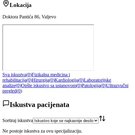
Lokacija
Doktora Pantića 86, Valjevo
Sva iskustva
(
0
)
Fizikalna medicina i
rehabilitacija
(
0
)
Hirurgija
(
0
)
Kardiologija
(
0
)
Laboratorijske
analize
(
0
)
Opšte iskustvo sa ustanovom
(
0
)
Patologija
(
0
)
Ultrazvučni
pregled
(
0
)
Iskustva pacijenata
Sortiraj iskustva
Ne postoje iskustva za ovu specijalizaciju.