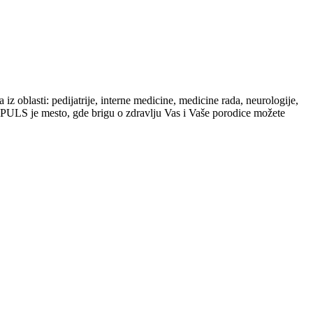
iz oblasti: pedijatrije, interne medicine, medicine rada, neurologije,
 IMPULS je mesto, gde brigu o zdravlju Vas i Vaše porodice možete