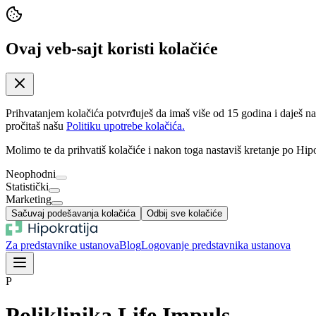
Ovaj veb-sajt koristi kolačiće
Prihvatanjem kolačića potvrđuješ da imaš više od 15 godina i daješ n
pročitaš našu
Politiku upotrebe kolačića.
Molimo te da prihvatiš kolačiće i nakon toga nastaviš kretanje po Hipo
Neophodni
Statistički
Marketing
Sačuvaj podešavanja kolačića
Odbij sve kolačiće
Za predstavnike ustanova
Blog
Logovanje predstavnika ustanova
P
Poliklinika Life Impuls