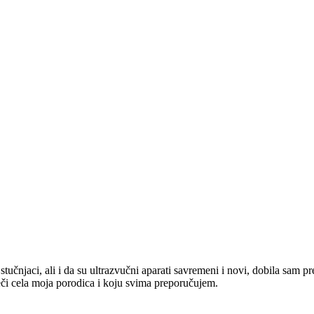
učnjaci, ali i da su ultrazvučni aparati savremeni i novi, dobila sam pr
leči cela moja porodica i koju svima preporučujem.