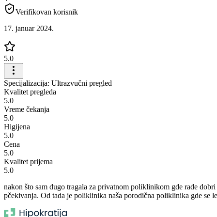
Verifikovan korisnik
17. januar 2024.
5.0
Specijalizacija: Ultrazvučni pregled
Kvalitet pregleda
5.0
Vreme čekanja
5.0
Higijena
5.0
Cena
5.0
Kvalitet prijema
5.0
nakon što sam dugo tragala za privatnom poliklinikom gde rade dobri st
pčekivanja. Od tada je poliklinika naša porodična poliklinika gde se 