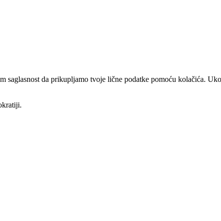
am saglasnost da prikupljamo tvoje lične podatke pomoću kolačića. Ukol
kratiji.