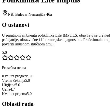
Niš
,
Bulevar Nemanjića 46a
O ustanovi
U prijatnom ambijentu poliklinike Life IMPULS, obavljaju se pregledi pa
psihijatrije, ultrazvučne i laboratorijske dijagnostike. Profesionaln
poveriti iskusnom stručnom timu.
5.0
Prosečna ocena
Kvalitet pregleda
5.0
Vreme čekanja
5.0
Higijena
5.0
Cena
4.7
Kvalitet prijema
5.0
Oblasti rada