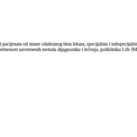
cijenata od strane odabranog tima lekara, specijalista i subspecijalista 
om primenom savremenih metoda dijagnostike i lečenja, poliklinika Life