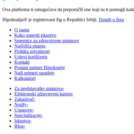
Ova platforma ti omogućava da preporučiš one koji su ti pomogli kada t
Hipokratija® je registrovani žig u Republici Srbiji.
Detalji o žigu
O nama
Kako ostaviti iskustvo
Smernice za zdravstvene ustanove
Najčešća pitanja
Politika privatnosti
Uslovi korišćenja
Kontakt
Postani partner Hipokratije
Naši primeri saradnje
Kalkulatori
Za predstavnike ustanova
›
Elektronski zdravstveni karton
›
Zakazivač
›
Notify
›
Ustanove
›
Specijalizacije
›
Iskustva
›
Blog
›