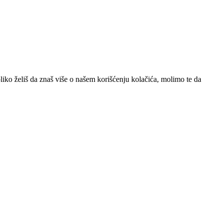
iko želiš da znaš više o našem korišćenju kolačića, molimo te da