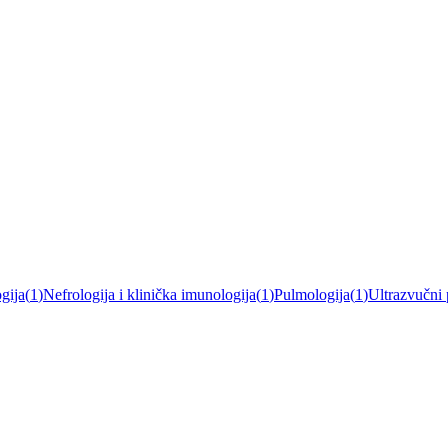
gija
(
1
)
Nefrologija i klinička imunologija
(
1
)
Pulmologija
(
1
)
Ultrazvučni 