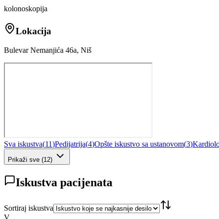
kolonoskopija
Lokacija
Bulevar Nemanjića 46a, Niš
Sva iskustva
(
11
)
Pedijatrija
(
4
)
Opšte iskustvo sa ustanovom
(
3
)
Kardiolo
Prikaži sve
(
12
)
Iskustva pacijenata
Sortiraj iskustva
V