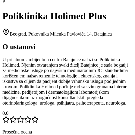
P
Poliklinika Holimed Plus
Beograd
,
Pukovnika Milenka Pavlovića 14, Batajnica
O ustanovi
U prijatnom ambijentu u centru Batajnice nalazi se Poliklinika
Holimed. Njenim otvaranjem svaki žitelj Batajnice je sada bogatiji
za medicinske usluge po najvišim međunarodnim JCI standardima
korišćenjem najsavremenije tehnologije i ekpertskog znanja i
iskustva sa ciljem da pacijent dobije vrhunsku uslugu pod jednim
krovom. Poliklinika Holimed počinje rad sa svim granama interne
medicine, pedijatrijom i dermatologijom laboratorijskom
dijagnostikom uz mogućnost konsultantskih pregleda
otorinolaringologa, urologa, psihijatra, psihoterapeuta, neurologa.
0.0
Prosečna ocena