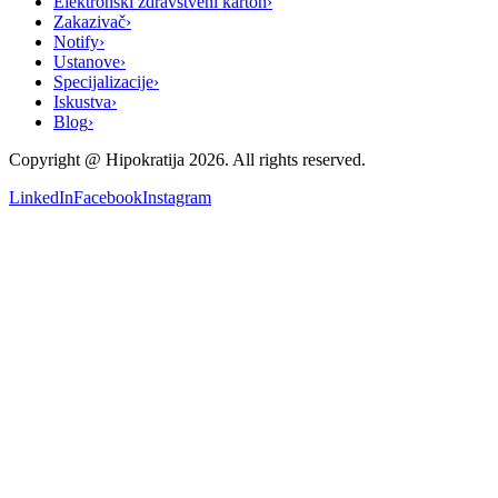
Elektronski zdravstveni karton
›
Zakazivač
›
Notify
›
Ustanove
›
Specijalizacije
›
Iskustva
›
Blog
›
Copyright @
Hipokratija
2026
. All rights reserved.
LinkedIn
Facebook
Instagram