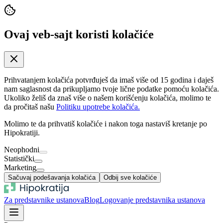
Ovaj veb-sajt koristi kolačiće
Prihvatanjem kolačića potvrđuješ da imaš više od 15 godina i daješ
nam saglasnost da prikupljamo tvoje lične podatke pomoću kolačića.
Ukoliko želiš da znaš više o našem korišćenju kolačića, molimo te
da pročitaš našu
Politiku upotrebe kolačića.
Molimo te da prihvatiš kolačiće i nakon toga nastaviš kretanje po
Hipokratiji.
Neophodni
Statistički
Marketing
Sačuvaj podešavanja kolačića
Odbij sve kolačiće
Za predstavnike ustanova
Blog
Logovanje predstavnika ustanova