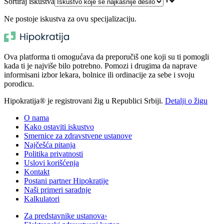
Sortiraj iskustva
Ne postoje iskustva za ovu specijalizaciju.
Ova platforma ti omogućava da preporučiš one koji su ti pomogli
kada ti je najviše bilo potrebno. Pomozi i drugima da naprave
informisani izbor lekara, bolnice ili ordinacije za sebe i svoju
porodicu.
Hipokratija® je registrovani žig u Republici Srbiji.
Detalji o žigu
O nama
Kako ostaviti iskustvo
Smernice za zdravstvene ustanove
Najčešća pitanja
Politika privatnosti
Uslovi korišćenja
Kontakt
Postani partner Hipokratije
Naši primeri saradnje
Kalkulatori
Za predstavnike ustanova
›