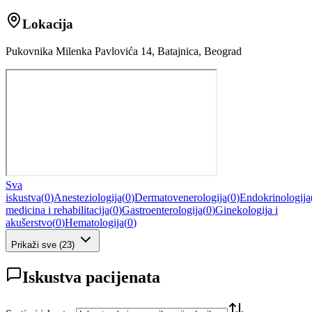
Lokacija
Pukovnika Milenka Pavlovića 14, Batajnica, Beograd
Sva
iskustva
(
0
)
Anesteziologija
(
0
)
Dermatovenerologija
(
0
)
Endokrinologija
medicina i rehabilitacija
(
0
)
Gastroenterologija
(
0
)
Ginekologija i
akušerstvo
(
0
)
Hematologija
(
0
)
Prikaži sve
(
23
)
Iskustva pacijenata