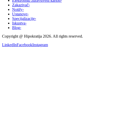
Elektronski zdravstveni karton
›
Zakazivač
›
Notify
›
Ustanove
›
Specijalizacije
›
Iskustva
›
Blog
›
Copyright @
Hipokratija
2026
. All rights reserved.
LinkedIn
Facebook
Instagram