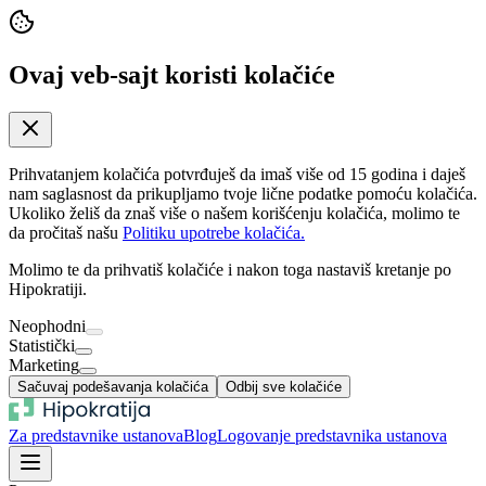
Ovaj veb-sajt koristi kolačiće
Prihvatanjem kolačića potvrđuješ da imaš više od 15 godina i daješ
nam saglasnost da prikupljamo tvoje lične podatke pomoću kolačića.
Ukoliko želiš da znaš više o našem korišćenju kolačića, molimo te
da pročitaš našu
Politiku upotrebe kolačića.
Molimo te da prihvatiš kolačiće i nakon toga nastaviš kretanje po
Hipokratiji.
Neophodni
Statistički
Marketing
Sačuvaj podešavanja kolačića
Odbij sve kolačiće
Za predstavnike ustanova
Blog
Logovanje predstavnika ustanova