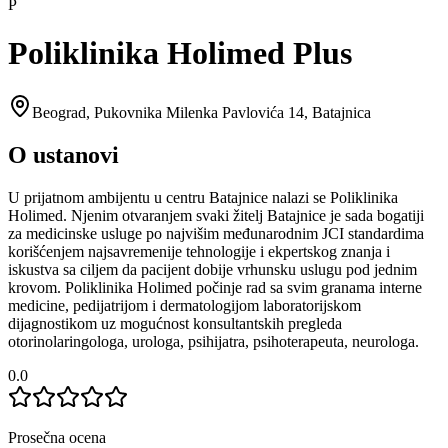
P
Poliklinika Holimed Plus
Beograd
,
Pukovnika Milenka Pavlovića 14, Batajnica
O ustanovi
U prijatnom ambijentu u centru Batajnice nalazi se Poliklinika
Holimed. Njenim otvaranjem svaki žitelj Batajnice je sada bogatiji
za medicinske usluge po najvišim međunarodnim JCI standardima
korišćenjem najsavremenije tehnologije i ekpertskog znanja i
iskustva sa ciljem da pacijent dobije vrhunsku uslugu pod jednim
krovom. Poliklinika Holimed počinje rad sa svim granama interne
medicine, pedijatrijom i dermatologijom laboratorijskom
dijagnostikom uz mogućnost konsultantskih pregleda
otorinolaringologa, urologa, psihijatra, psihoterapeuta, neurologa.
0.0
Prosečna ocena