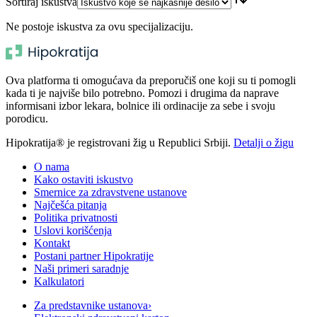
Sortiraj iskustva
Ne postoje iskustva za ovu specijalizaciju.
Ova platforma ti omogućava da preporučiš one koji su ti pomogli
kada ti je najviše bilo potrebno. Pomozi i drugima da naprave
informisani izbor lekara, bolnice ili ordinacije za sebe i svoju
porodicu.
Hipokratija® je registrovani žig u Republici Srbiji.
Detalji o žigu
O nama
Kako ostaviti iskustvo
Smernice za zdravstvene ustanove
Najčešća pitanja
Politika privatnosti
Uslovi korišćenja
Kontakt
Postani partner Hipokratije
Naši primeri saradnje
Kalkulatori
Za predstavnike ustanova
›