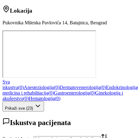
Lokacija
Pukovnika Milenka Pavlovića 14, Batajnica, Beograd
Sva
iskustva
(
0
)
Anesteziologija
(
0
)
Dermatovenerologija
(
0
)
Endokrinologija
medicina i rehabilitacija
(
0
)
Gastroenterologija
(
0
)
Ginekologija i
akušerstvo
(
0
)
Hematologija
(
0
)
Prikaži sve
(
23
)
Iskustva pacijenata