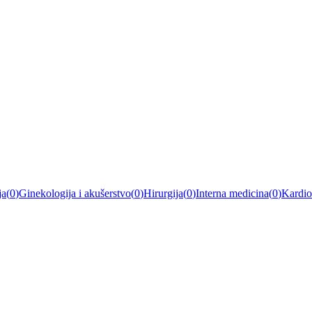
ja
(
0
)
Ginekologija i akušerstvo
(
0
)
Hirurgija
(
0
)
Interna medicina
(
0
)
Kardio