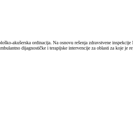
oško-akušerska ordinacija. Na osnovu rešenja zdravstvene inspekcije M
ambulantno dijagnostičke i terapijske intervencije za oblasti za koje je r