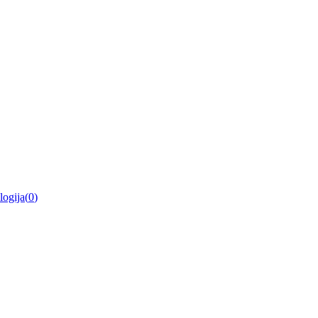
logija
(
0
)