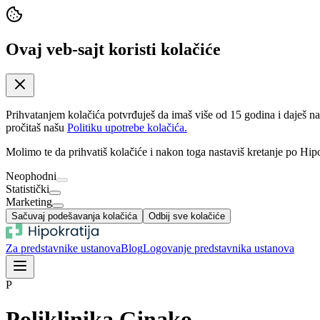
Ovaj veb-sajt koristi kolačiće
Prihvatanjem kolačića potvrđuješ da imaš više od 15 godina i daješ n
pročitaš našu
Politiku upotrebe kolačića.
Molimo te da prihvatiš kolačiće i nakon toga nastaviš kretanje po Hipo
Neophodni
Statistički
Marketing
Sačuvaj podešavanja kolačića
Odbij sve kolačiće
Za predstavnike ustanova
Blog
Logovanje predstavnika ustanova
P
Poliklinika Ginako