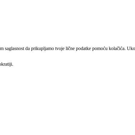
am saglasnost da prikupljamo tvoje lične podatke pomoću kolačića. Ukol
kratiji.