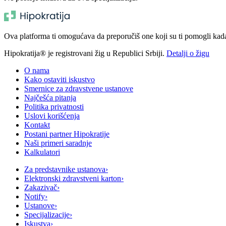
Ova platforma ti omogućava da preporučiš one koji su ti pomogli kada t
Hipokratija® je registrovani žig u Republici Srbiji.
Detalji o žigu
O nama
Kako ostaviti iskustvo
Smernice za zdravstvene ustanove
Najčešća pitanja
Politika privatnosti
Uslovi korišćenja
Kontakt
Postani partner Hipokratije
Naši primeri saradnje
Kalkulatori
Za predstavnike ustanova
›
Elektronski zdravstveni karton
›
Zakazivač
›
Notify
›
Ustanove
›
Specijalizacije
›
Iskustva
›