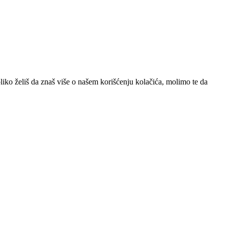
iko želiš da znaš više o našem korišćenju kolačića, molimo te da