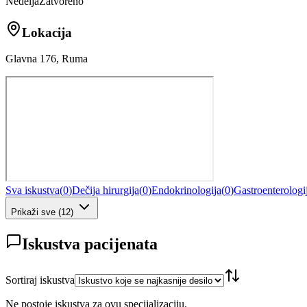
Nedelja
Zatvoreno
Lokacija
Glavna 176, Ruma
Sva iskustva
(
0
)
Dečija hirurgija
(
0
)
Endokrinologija
(
0
)
Gastroenterologi
Prikaži sve
(
12
)
Iskustva pacijenata
Sortiraj iskustva
Ne postoje iskustva za ovu specijalizaciju.