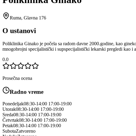
Ruma
,
Glavna 176
O ustanovi
Poliklinika Ginako je počela sa radom davne 2000.godine, kao ginekol
mnogobrojni specijalistički i supspecijalistički lekarski pregledi kao i 
0.0
Prosečna ocena
Radno vreme
Ponedeljak
08:30-14:00 17:00-19:00
Utorak
08:30-14:00 17:00-19:00
Sreda
08:30-14:00 17:00-19:00
Četvrtak
08:30-14:00 17:00-19:00
Petak
08:30-14:00 17:00-19:00
Subota
Zatvoreno