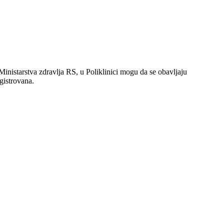
inistarstva zdravlja RS, u Poliklinici mogu da se obavljaju
egistrovana.