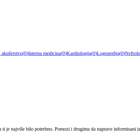
i akušerstvo
(
0
)
Interna medicina
(
0
)
Kardiologija
(
0
)
Logopedija
(
0
)
Nefrolo
i je najviše bilo potrebno. Pomozi i drugima da naprave informisani izbo