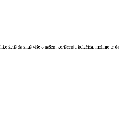
iko želiš da znaš više o našem korišćenju kolačića, molimo te da