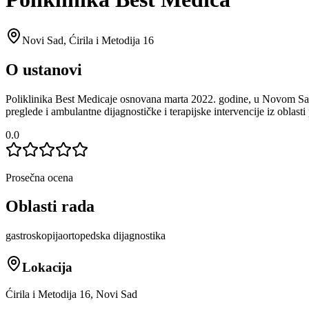
Novi Sad
,
Ćirila i Metodija 16
O ustanovi
Poliklinika Best Medicaje osnovana marta 2022. godine, u Novom Sadu,
preglede i ambulantne dijagnostičke i terapijske intervencije iz oblasti
0.0
Prosečna ocena
Oblasti rada
gastroskopija
ortopedska dijagnostika
Lokacija
Ćirila i Metodija 16, Novi Sad