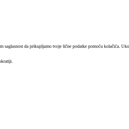
am saglasnost da prikupljamo tvoje lične podatke pomoću kolačića. Ukol
kratiji.