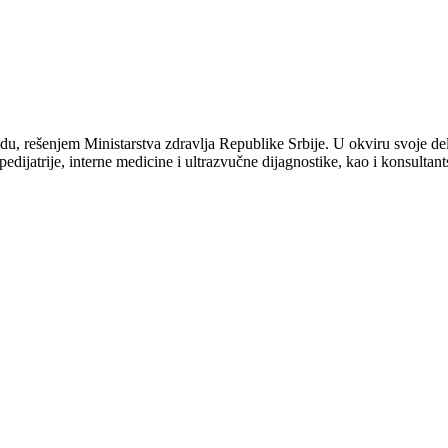
 rešenjem Ministarstva zdravlja Republike Srbije. U okviru svoje delat
 pedijatrije, interne medicine i ultrazvučne dijagnostike, kao i konsultan