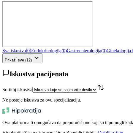
Sva iskustva
(
0
)
Endokrinologija
(
0
)
Gastroenterologija
(
0
)
Ginekologija 
Prikaži sve
(
12
)
Iskustva pacijenata
Sortiraj iskustva
Ne postoje iskustva za ovu specijalizaciju.
Ova platforma ti omogućava da preporučiš one koji su ti pomogli kada t
Hipokratija® je registrovani žig u Republici Srbiji.
Detalji o žigu