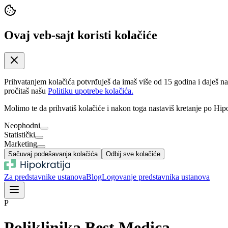
Ovaj veb-sajt koristi kolačiće
Prihvatanjem kolačića potvrđuješ da imaš više od 15 godina i daješ n
pročitaš našu
Politiku upotrebe kolačića.
Molimo te da prihvatiš kolačiće i nakon toga nastaviš kretanje po Hipo
Neophodni
Statistički
Marketing
Sačuvaj podešavanja kolačića
Odbij sve kolačiće
Za predstavnike ustanova
Blog
Logovanje predstavnika ustanova
P
Poliklinika Best Medica