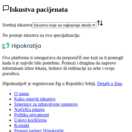
Iskustva pacijenata
Sortiraj iskustva
Ne postoje iskustva za ovu specijalizaciju.
Ova platforma ti omogućava da preporučiš one koji su ti pomogli
kada ti je najviše bilo potrebno. Pomozi i drugima da naprave
informisani izbor lekara, bolnice ili ordinacije za sebe i svoju
porodicu.
Hipokratija® je registrovani žig u Republici Srbiji.
Detalji o žigu
O nama
Kako ostaviti iskustvo
Smernice za zdravstvene ustanove
Najčešća pitanja
Politika privatnosti
Uslovi korišćenja
Kontakt
Postani partner Hipokratije