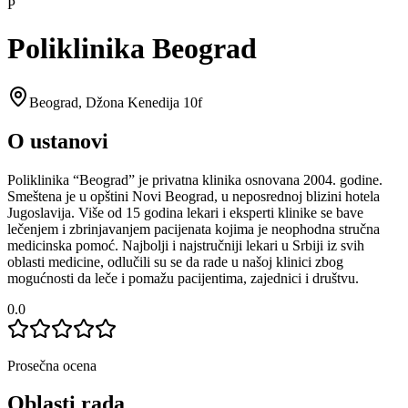
P
Poliklinika Beograd
Beograd
,
Džona Kenedija 10f
O ustanovi
Poliklinika “Beograd” je privatna klinika osnovana 2004. godine.
Smeštena je u opštini Novi Beograd, u neposrednoj blizini hotela
Jugoslavija. Više od 15 godina lekari i eksperti klinike se bave
lečenjem i zbrinjavanjem pacijenata kojima je neophodna stručna
medicinska pomoć. Najbolji i najstručniji lekari u Srbiji iz svih
oblasti medicine, odlučili su se da rade u našoj klinici zbog
mogućnosti da leče i pomažu pacijentima, zajednici i društvu.
0.0
Prosečna ocena
Oblasti rada