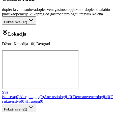
dopler krvnih sudova
dopler vena
gastroskopija
kolor dopler srca
labio
plastika
operacija kuka
pregled gastroenterologa
ultrazvuk kolena
Prikaži sve (
12
)
Lokacija
Džona Kenedija 10f, Beograd
Sva
iskustva
(
0
)
Alergologija
(
0
)
Anesteziologija
(
0
)
Dermatovenerologija
(
0
)
E
i akušerstvo
(
0
)
Hirurgija
(
0
)
Prikaži sve
(
21
)