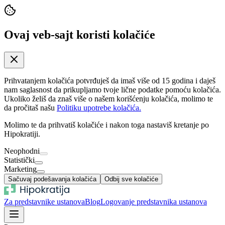
Ovaj veb-sajt koristi kolačiće
Prihvatanjem kolačića potvrđuješ da imaš više od 15 godina i daješ
nam saglasnost da prikupljamo tvoje lične podatke pomoću kolačića.
Ukoliko želiš da znaš više o našem korišćenju kolačića, molimo te
da pročitaš našu
Politiku upotrebe kolačića.
Molimo te da prihvatiš kolačiće i nakon toga nastaviš kretanje po
Hipokratiji.
Neophodni
Statistički
Marketing
Sačuvaj podešavanja kolačića
Odbij sve kolačiće
Za predstavnike ustanova
Blog
Logovanje predstavnika ustanova