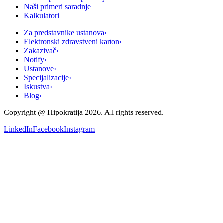
Naši primeri saradnje
Kalkulatori
Za predstavnike ustanova
›
Elektronski zdravstveni karton
›
Zakazivač
›
Notify
›
Ustanove
›
Specijalizacije
›
Iskustva
›
Blog
›
Copyright @
Hipokratija
2026
. All rights reserved.
LinkedIn
Facebook
Instagram