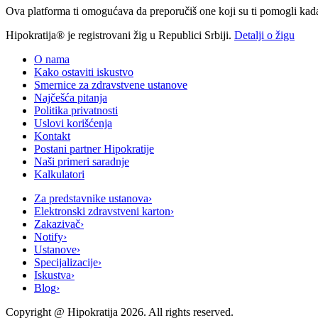
Ova platforma ti omogućava da preporučiš one koji su ti pomogli kada t
Hipokratija® je registrovani žig u Republici Srbiji.
Detalji o žigu
O nama
Kako ostaviti iskustvo
Smernice za zdravstvene ustanove
Najčešća pitanja
Politika privatnosti
Uslovi korišćenja
Kontakt
Postani partner Hipokratije
Naši primeri saradnje
Kalkulatori
Za predstavnike ustanova
›
Elektronski zdravstveni karton
›
Zakazivač
›
Notify
›
Ustanove
›
Specijalizacije
›
Iskustva
›
Blog
›
Copyright @
Hipokratija
2026
. All rights reserved.