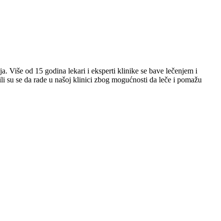
. Više od 15 godina lekari i eksperti klinike se bave lečenjem i
ili su se da rade u našoj klinici zbog mogućnosti da leče i pomažu