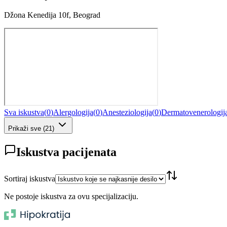
Džona Kenedija 10f, Beograd
Sva iskustva
(
0
)
Alergologija
(
0
)
Anesteziologija
(
0
)
Dermatovenerologij
Prikaži sve
(
21
)
Iskustva pacijenata
Sortiraj iskustva
Ne postoje iskustva za ovu specijalizaciju.