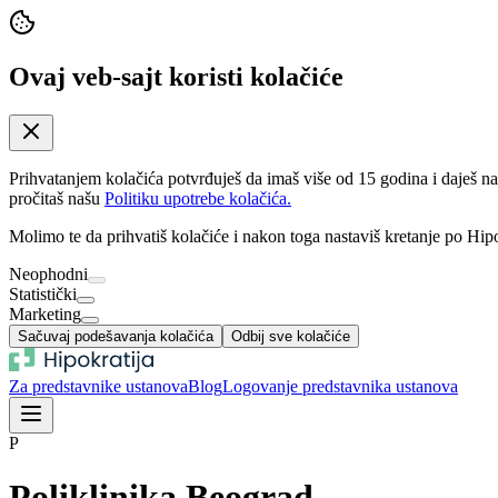
Ovaj veb-sajt koristi kolačiće
Prihvatanjem kolačića potvrđuješ da imaš više od 15 godina i daješ n
pročitaš našu
Politiku upotrebe kolačića.
Molimo te da prihvatiš kolačiće i nakon toga nastaviš kretanje po Hipo
Neophodni
Statistički
Marketing
Sačuvaj podešavanja kolačića
Odbij sve kolačiće
Za predstavnike ustanova
Blog
Logovanje predstavnika ustanova
P
Poliklinika Beograd