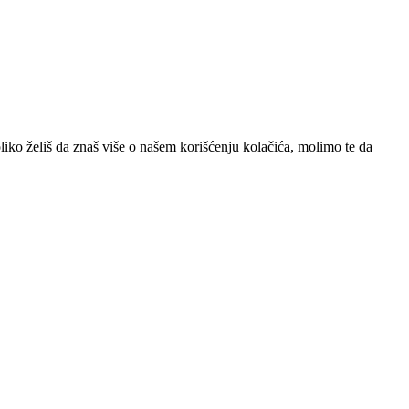
iko želiš da znaš više o našem korišćenju kolačića, molimo te da