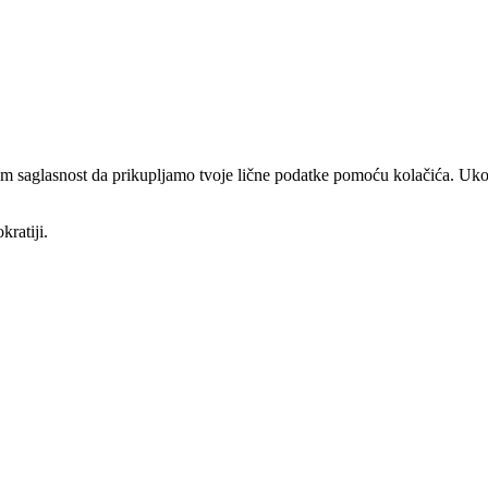
am saglasnost da prikupljamo tvoje lične podatke pomoću kolačića. Ukol
kratiji.