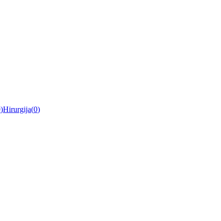
0
)
Hirurgija
(
0
)