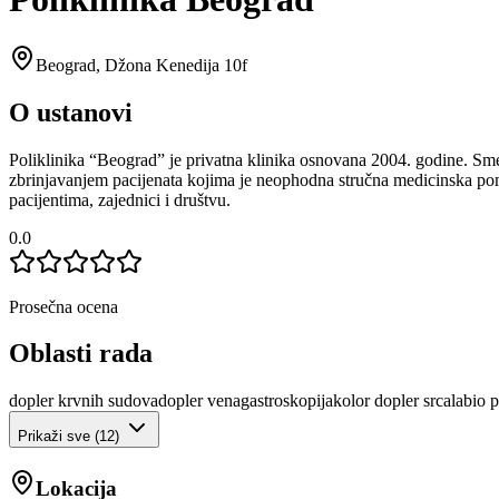
Beograd
,
Džona Kenedija 10f
O ustanovi
Poliklinika “Beograd” je privatna klinika osnovana 2004. godine. Smešt
zbrinjavanjem pacijenata kojima je neophodna stručna medicinska pomoć.
pacijentima, zajednici i društvu.
0.0
Prosečna ocena
Oblasti rada
dopler krvnih sudova
dopler vena
gastroskopija
kolor dopler srca
labio p
Prikaži sve (
12
)
Lokacija