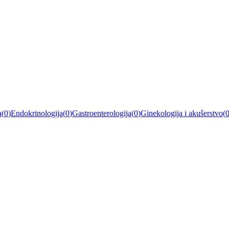
a
(
0
)
Endokrinologija
(
0
)
Gastroenterologija
(
0
)
Ginekologija i akušerstvo
(