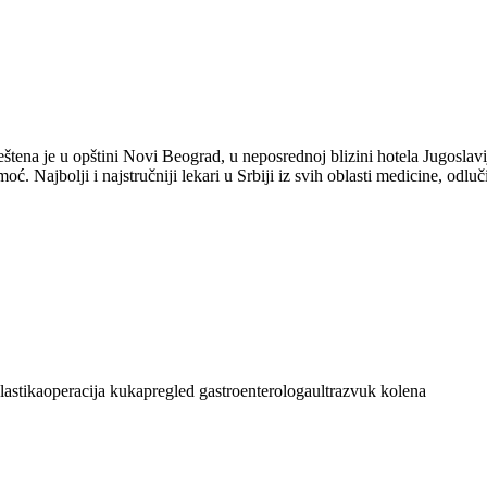
ena je u opštini Novi Beograd, u neposrednoj blizini hotela Jugoslavija
 Najbolji i najstručniji lekari u Srbiji iz svih oblasti medicine, odluč
lastika
operacija kuka
pregled gastroenterologa
ultrazvuk kolena