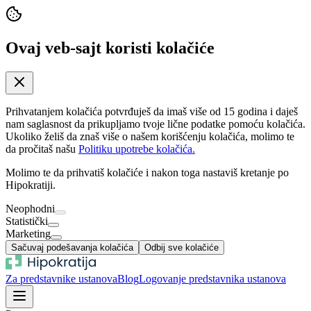
Ovaj veb-sajt koristi kolačiće
Prihvatanjem kolačića potvrđuješ da imaš više od 15 godina i daješ
nam saglasnost da prikupljamo tvoje lične podatke pomoću kolačića.
Ukoliko želiš da znaš više o našem korišćenju kolačića, molimo te
da pročitaš našu
Politiku upotrebe kolačića.
Molimo te da prihvatiš kolačiće i nakon toga nastaviš kretanje po
Hipokratiji.
Neophodni
Statistički
Marketing
Sačuvaj podešavanja kolačića
Odbij sve kolačiće
Za predstavnike ustanova
Blog
Logovanje predstavnika ustanova