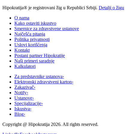
Hipokratija® je registrovani žig u Republici Srbiji.
Detalji o žigu
O nama
Kako ostaviti iskustvo
Smernice za zdravstvene ustanove
Najčešća pitanja
Politika privatnosti
Uslovi korišćenja
Kontakt
Postani partner Hipokratije
Naši primeri saradnje
Kalkulatori
Za predstavnike ustanova
›
Elektronski zdravstveni karton
›
Zakazivač
›
Notify
›
Ustanove
›
Specijalizacije
›
Iskustva
›
Blog
›
Copyright @
Hipokratija
2026
. All rights reserved.