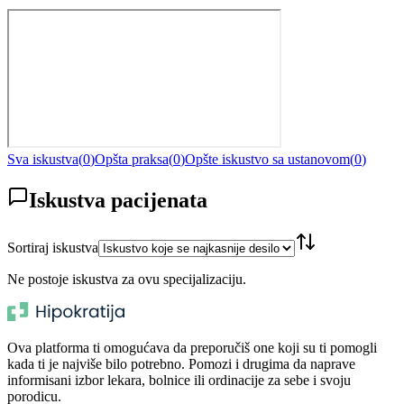
Sva iskustva
(
0
)
Opšta praksa
(
0
)
Opšte iskustvo sa ustanovom
(
0
)
Iskustva pacijenata
Sortiraj iskustva
Ne postoje iskustva za ovu specijalizaciju.
Ova platforma ti omogućava da preporučiš one koji su ti pomogli
kada ti je najviše bilo potrebno. Pomozi i drugima da naprave
informisani izbor lekara, bolnice ili ordinacije za sebe i svoju
porodicu.