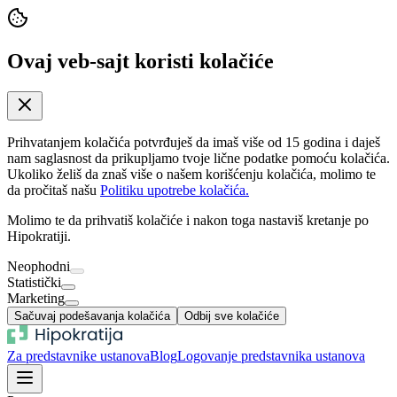
Ovaj veb-sajt koristi kolačiće
Prihvatanjem kolačića potvrđuješ da imaš više od 15 godina i daješ
nam saglasnost da prikupljamo tvoje lične podatke pomoću kolačića.
Ukoliko želiš da znaš više o našem korišćenju kolačića, molimo te
da pročitaš našu
Politiku upotrebe kolačića.
Molimo te da prihvatiš kolačiće i nakon toga nastaviš kretanje po
Hipokratiji.
Neophodni
Statistički
Marketing
Sačuvaj podešavanja kolačića
Odbij sve kolačiće
Za predstavnike ustanova
Blog
Logovanje predstavnika ustanova