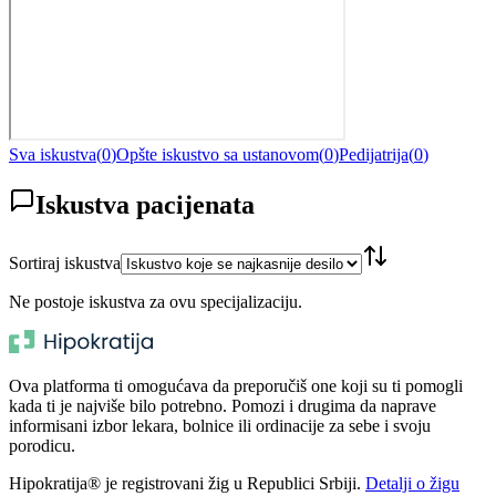
Sva iskustva
(
0
)
Opšte iskustvo sa ustanovom
(
0
)
Pedijatrija
(
0
)
Iskustva pacijenata
Sortiraj iskustva
Ne postoje iskustva za ovu specijalizaciju.
Ova platforma ti omogućava da preporučiš one koji su ti pomogli
kada ti je najviše bilo potrebno. Pomozi i drugima da naprave
informisani izbor lekara, bolnice ili ordinacije za sebe i svoju
porodicu.
Hipokratija® je registrovani žig u Republici Srbiji.
Detalji o žigu