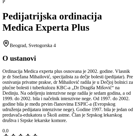
P
Pedijatrijska ordinacija
Medica Experta Plus
Beograd
,
Svetogorska 4
O ustanovi
Ordinacija Medica experta plus osnovana je 2002. godine. Vlasnik
je dr Snežana Mihailović, specijalista za dečje bolesti (pedijatar). Pre
osnivanja privatne prakse, dr Mihailović radila je u Dečjoj bolnici za
plućne bolesti i tuberkulozu KBC-a „Dr Dragiša Mišović“ na
Dedinju. Na odeljenju intenzivne nege radila je sedam godina, a od
1999. do 2002. bila i načelnik intenzivne nege. Od 1997. do 2002.
godine bila je među prvim članovima ESPIC-a (Evropskog
udruženja pedijatara intenzivne nege). Godine 1997. bila je jedan od
predavača-edukatora u Školi astme. Član je Srpskog lekarskog
društva i Srpske lekarske komore.
0.0