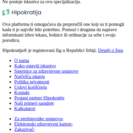
Ne postoje iskustva za ovu specijalizaciju.
Ova platforma ti omogućava da preporučiš one koji su ti pomogli
kada ti je najviše bilo potrebno. Pomozi i drugima da naprave
informisani izbor lekara, bolnice ili ordinacije za sebe i svoju
porodicu.
Hipokratija® je registrovani žig u Republici Srbiji.
Detalji o žigu
O nama
Kako ostaviti iskustvo
Smernice za zdravstvene ustanove
Najčešća pitanja
Politika privatnosti
Uslovi korišćenja
Kontakt
Postani partner Hipokratije
Naši primeri saradnje
Kalkulatori
Za predstavnike ustanova
›
Elektronski zdravstveni karton
›
Zakazivač
›