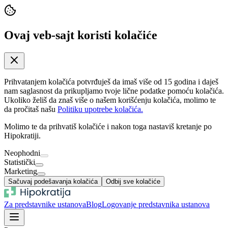
Ovaj veb-sajt koristi kolačiće
Prihvatanjem kolačića potvrđuješ da imaš više od 15 godina i daješ
nam saglasnost da prikupljamo tvoje lične podatke pomoću kolačića.
Ukoliko želiš da znaš više o našem korišćenju kolačića, molimo te
da pročitaš našu
Politiku upotrebe kolačića.
Molimo te da prihvatiš kolačiće i nakon toga nastaviš kretanje po
Hipokratiji.
Neophodni
Statistički
Marketing
Sačuvaj podešavanja kolačića
Odbij sve kolačiće
Za predstavnike ustanova
Blog
Logovanje predstavnika ustanova