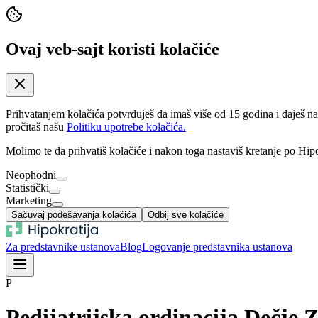
Ovaj veb-sajt koristi kolačiće
Prihvatanjem kolačića potvrđuješ da imaš više od 15 godina i daješ n
pročitaš našu
Politiku upotrebe kolačića.
Molimo te da prihvatiš kolačiće i nakon toga nastaviš kretanje po Hipo
Neophodni
Statistički
Marketing
Sačuvaj podešavanja kolačića
Odbij sve kolačiće
Za predstavnike ustanova
Blog
Logovanje predstavnika ustanova
P
Pedijatrijska ordinacija Dečje 