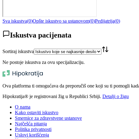
Sva iskustva
(
0
)
Opšte iskustvo sa ustanovom
(
0
)
Pedijatrija
(
0
)
Iskustva pacijenata
Sortiraj iskustva
Ne postoje iskustva za ovu specijalizaciju.
Ova platforma ti omogućava da preporučiš one koji su ti pomogli kada t
Hipokratija® je registrovani žig u Republici Srbiji.
Detalji o žigu
O nama
Kako ostaviti iskustvo
Smernice za zdravstvene ustanove
Najčešća pitanja
Politika privatnosti
Uslovi korišćenja