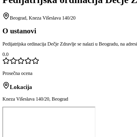
Beograd
,
Kneza Višeslava 140/20
O ustanovi
Pedijatrijska ordinacija Dečje Zdravlje se nalazi u Beogradu, na adre
0.0
Prosečna ocena
Lokacija
Kneza Višeslava 140/20, Beograd