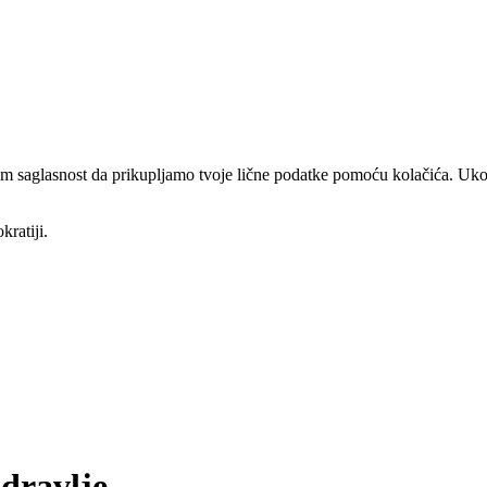
am saglasnost da prikupljamo tvoje lične podatke pomoću kolačića. Ukol
kratiji.
Zdravlje