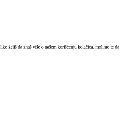
iko želiš da znaš više o našem korišćenju kolačića, molimo te da