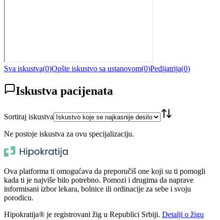
Sva iskustva
(
0
)
Opšte iskustvo sa ustanovom
(
0
)
Pedijatrija
(
0
)
Iskustva pacijenata
Sortiraj iskustva
Ne postoje iskustva za ovu specijalizaciju.
Ova platforma ti omogućava da preporučiš one koji su ti pomogli
kada ti je najviše bilo potrebno. Pomozi i drugima da naprave
informisani izbor lekara, bolnice ili ordinacije za sebe i svoju
porodicu.
Hipokratija® je registrovani žig u Republici Srbiji.
Detalji o žigu