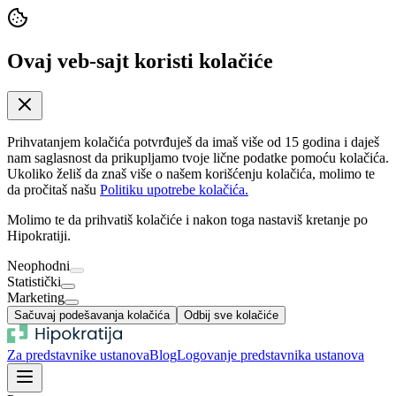
Ovaj veb-sajt koristi kolačiće
Prihvatanjem kolačića potvrđuješ da imaš više od 15 godina i daješ
nam saglasnost da prikupljamo tvoje lične podatke pomoću kolačića.
Ukoliko želiš da znaš više o našem korišćenju kolačića, molimo te
da pročitaš našu
Politiku upotrebe kolačića.
Molimo te da prihvatiš kolačiće i nakon toga nastaviš kretanje po
Hipokratiji.
Neophodni
Statistički
Marketing
Sačuvaj podešavanja kolačića
Odbij sve kolačiće
Za predstavnike ustanova
Blog
Logovanje predstavnika ustanova