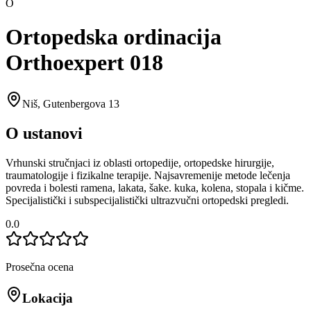
O
Ortopedska ordinacija
Orthoexpert 018
Niš
,
Gutenbergova 13
O ustanovi
Vrhunski stručnjaci iz oblasti ortopedije, ortopedske hirurgije,
traumatologije i fizikalne terapije. Najsavremenije metode lečenja
povreda i bolesti ramena, lakata, šake. kuka, kolena, stopala i kičme.
Specijalistički i subspecijalistički ultrazvučni ortopedski pregledi.
0.0
Prosečna ocena
Lokacija