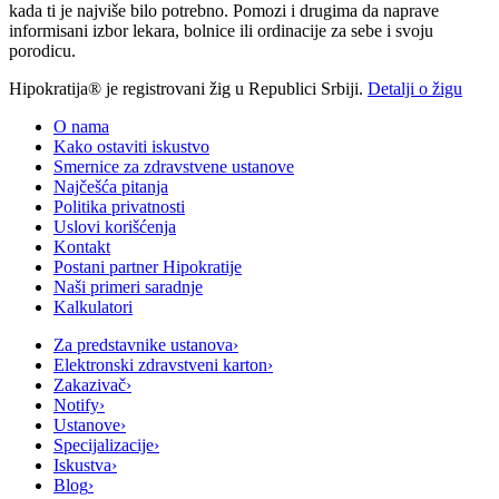
kada ti je najviše bilo potrebno. Pomozi i drugima da naprave
informisani izbor lekara, bolnice ili ordinacije za sebe i svoju
porodicu.
Hipokratija® je registrovani žig u Republici Srbiji.
Detalji o žigu
O nama
Kako ostaviti iskustvo
Smernice za zdravstvene ustanove
Najčešća pitanja
Politika privatnosti
Uslovi korišćenja
Kontakt
Postani partner Hipokratije
Naši primeri saradnje
Kalkulatori
Za predstavnike ustanova
›
Elektronski zdravstveni karton
›
Zakazivač
›
Notify
›
Ustanove
›
Specijalizacije
›
Iskustva
›
Blog
›