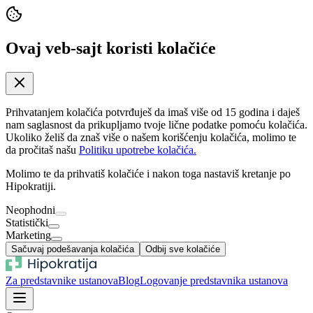
Ovaj veb-sajt koristi kolačiće
Prihvatanjem kolačića potvrđuješ da imaš više od 15 godina i daješ
nam saglasnost da prikupljamo tvoje lične podatke pomoću kolačića.
Ukoliko želiš da znaš više o našem korišćenju kolačića, molimo te
da pročitaš našu
Politiku upotrebe kolačića.
Molimo te da prihvatiš kolačiće i nakon toga nastaviš kretanje po
Hipokratiji.
Neophodni
Statistički
Marketing
Sačuvaj podešavanja kolačića
Odbij sve kolačiće
Za predstavnike ustanova
Blog
Logovanje predstavnika ustanova