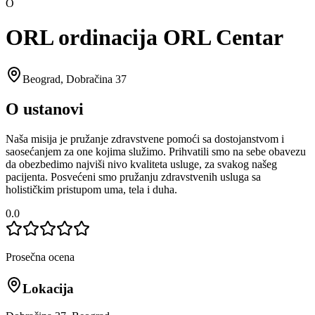
O
ORL ordinacija ORL Centar
Beograd
,
Dobračina 37
O ustanovi
Naša misija je pružanje zdravstvene pomoći sa dostojanstvom i
saosećanjem za one kojima služimo. Prihvatili smo na sebe obavezu
da obezbedimo najviši nivo kvaliteta usluge, za svakog našeg
pacijenta. Posvećeni smo pružanju zdravstvenih usluga sa
holističkim pristupom uma, tela i duha.
0.0
Prosečna ocena
Lokacija