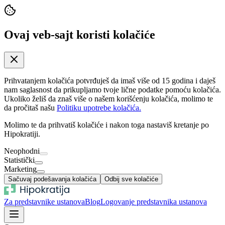
Ovaj veb-sajt koristi kolačiće
Prihvatanjem kolačića potvrđuješ da imaš više od 15 godina i daješ
nam saglasnost da prikupljamo tvoje lične podatke pomoću kolačića.
Ukoliko želiš da znaš više o našem korišćenju kolačića, molimo te
da pročitaš našu
Politiku upotrebe kolačića.
Molimo te da prihvatiš kolačiće i nakon toga nastaviš kretanje po
Hipokratiji.
Neophodni
Statistički
Marketing
Sačuvaj podešavanja kolačića
Odbij sve kolačiće
Za predstavnike ustanova
Blog
Logovanje predstavnika ustanova