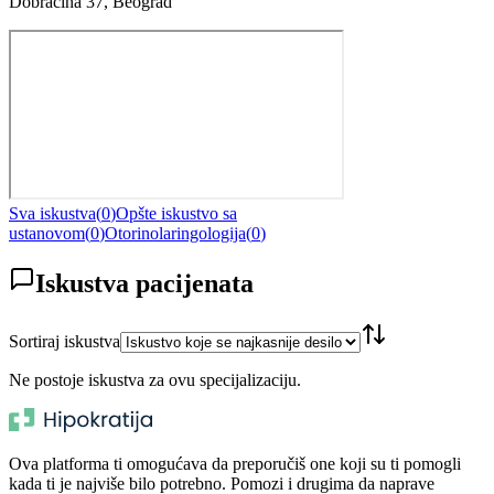
Dobračina 37, Beograd
Sva iskustva
(
0
)
Opšte iskustvo sa
ustanovom
(
0
)
Otorinolaringologija
(
0
)
Iskustva pacijenata
Sortiraj iskustva
Ne postoje iskustva za ovu specijalizaciju.
Ova platforma ti omogućava da preporučiš one koji su ti pomogli
kada ti je najviše bilo potrebno. Pomozi i drugima da naprave