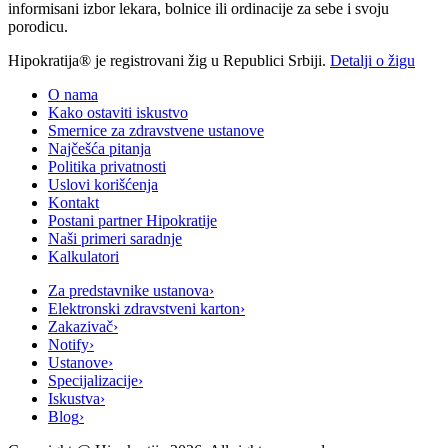
informisani izbor lekara, bolnice ili ordinacije za sebe i svoju
porodicu.
Hipokratija® je registrovani žig u Republici Srbiji.
Detalji o žigu
O nama
Kako ostaviti iskustvo
Smernice za zdravstvene ustanove
Najčešća pitanja
Politika privatnosti
Uslovi korišćenja
Kontakt
Postani partner Hipokratije
Naši primeri saradnje
Kalkulatori
Za predstavnike ustanova
›
Elektronski zdravstveni karton
›
Zakazivač
›
Notify
›
Ustanove
›
Specijalizacije
›
Iskustva
›
Blog
›