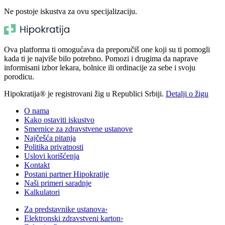
Ne postoje iskustva za ovu specijalizaciju.
Ova platforma ti omogućava da preporučiš one koji su ti pomogli
kada ti je najviše bilo potrebno. Pomozi i drugima da naprave
informisani izbor lekara, bolnice ili ordinacije za sebe i svoju
porodicu.
Hipokratija® je registrovani žig u Republici Srbiji.
Detalji o žigu
O nama
Kako ostaviti iskustvo
Smernice za zdravstvene ustanove
Najčešća pitanja
Politika privatnosti
Uslovi korišćenja
Kontakt
Postani partner Hipokratije
Naši primeri saradnje
Kalkulatori
Za predstavnike ustanova
›
Elektronski zdravstveni karton
›