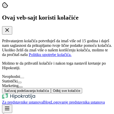
Ovaj veb-sajt koristi kolačiće
Prihvatanjem kolačića potvrđuješ da imaš više od 15 godina i daješ
nam saglasnost da prikupljamo tvoje lične podatke pomoću kolačića.
Ukoliko želiš da znaš više o našem korišćenju kolačića, molimo te
da pročitaš našu
Politiku upotrebe kolačića.
Molimo te da prihvatiš kolačiće i nakon toga nastaviš kretanje po
Hipokratiji.
Neophodni
Statistički
Marketing
Sačuvaj podešavanja kolačića
Odbij sve kolačiće
Za predstavnike ustanova
Blog
Logovanje predstavnika ustanova