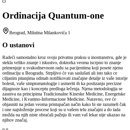
O
Ordinacija Quantum-one
Beograd
,
Milutina Milankovića 1
O ustanovi
Radeći samostalno kroz svoju privatnu praksu u inostranstvu, gde je
stekla veliko znanje i iskustvo, doktorka veoma iscrpno to znanje
primenjuje u svakodnevnom radu sa pacijentima koji posete njenu
ordinaciju u Beogradu. Strpljivo će vas saslušati ali isto tako ce
ciljanim pitanjima odmah notifikovati značajne detalje iz vaše istorije
bolesti, vaše simptomatologije i usmeriti ih ka postizanju precizne
dijagnoze kao i konceptu predloga lečenja. Njena metodologija se
zasniva na principima Tradicionalne Kineske Medicine, Energetske
Medicine, i Kvantno-Informacione Medicine. Naravno, sve će
objasniti na jedan veoma pristupačan način kako bi ste razumeli čak
i one najsloženije procese koji su u vašem telu značajni a do tada
možda na njih niste obraćali pažnju ili vam vaš lekar nije ukazao na
njihov značaj.
0.0