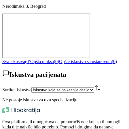
Nerodimska 3, Beograd
Sva iskustva
(
0
)
Opšta praksa
(
0
)
Opšte iskustvo sa ustanovom
(
0
)
Iskustva pacijenata
Sortiraj iskustva
Ne postoje iskustva za ovu specijalizaciju.
Ova platforma ti omogućava da preporučiš one koji su ti pomogli
kada ti je najviše bilo potrebno. Pomozi i drugima da naprave