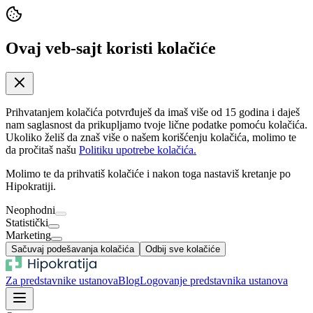
Ovaj veb-sajt koristi kolačiće
Prihvatanjem kolačića potvrđuješ da imaš više od 15 godina i daješ
nam saglasnost da prikupljamo tvoje lične podatke pomoću kolačića.
Ukoliko želiš da znaš više o našem korišćenju kolačića, molimo te
da pročitaš našu
Politiku upotrebe kolačića.
Molimo te da prihvatiš kolačiće i nakon toga nastaviš kretanje po
Hipokratiji.
Neophodni
Statistički
Marketing
Sačuvaj podešavanja kolačića
Odbij sve kolačiće
Za predstavnike ustanova
Blog
Logovanje predstavnika ustanova