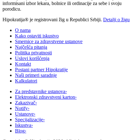
informisani izbor lekara, bolnice ili ordinacije za sebe i svoju
porodicu.
Hipokratija® je registrovani žig u Republici Srbiji.
Detalji o žigu
O nama
Kako ostaviti iskustvo
Smernice za zdravstvene ustanove
Najčešća pitanja
Politika privatnosti
Uslovi korišćenja
Kontakt
Postani partner Hipokratije
Naši primeri saradnje
Kalkulatori
Za predstavnike ustanova
›
Elektronski zdravstveni karton
›
Zakazivač
›
Notify
›
Ustanove
›
Specijalizacije
›
Iskustva
›
Blog
›