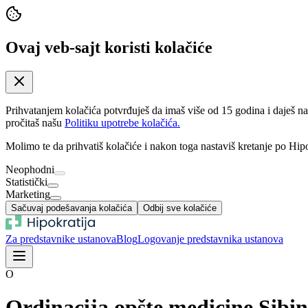
Ovaj veb-sajt koristi kolačiće
Prihvatanjem kolačića potvrđuješ da imaš više od 15 godina i daješ n
pročitaš našu
Politiku upotrebe kolačića.
Molimo te da prihvatiš kolačiće i nakon toga nastaviš kretanje po Hipo
Neophodni
Statistički
Marketing
Sačuvaj podešavanja kolačića
Odbij sve kolačiće
Za predstavnike ustanova
Blog
Logovanje predstavnika ustanova
O
Ordinacija opšte medicine Sibin