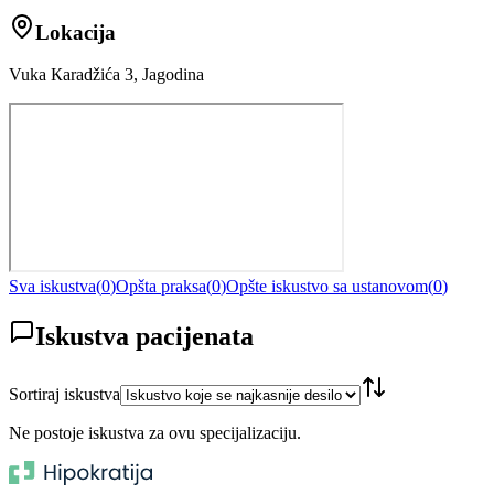
Lokacija
Vuka Кaradžića 3, Jagodina
Sva iskustva
(
0
)
Opšta praksa
(
0
)
Opšte iskustvo sa ustanovom
(
0
)
Iskustva pacijenata
Sortiraj iskustva
Ne postoje iskustva za ovu specijalizaciju.