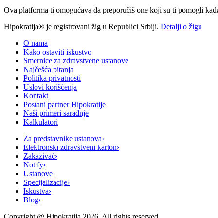
Ova platforma ti omogućava da preporučiš one koji su ti pomogli kada t
Hipokratija® je registrovani žig u Republici Srbiji.
Detalji o žigu
O nama
Kako ostaviti iskustvo
Smernice za zdravstvene ustanove
Najčešća pitanja
Politika privatnosti
Uslovi korišćenja
Kontakt
Postani partner Hipokratije
Naši primeri saradnje
Kalkulatori
Za predstavnike ustanova
›
Elektronski zdravstveni karton
›
Zakazivač
›
Notify
›
Ustanove
›
Specijalizacije
›
Iskustva
›
Blog
›
Copyright @
Hipokratija
2026
. All rights reserved.