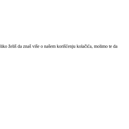
iko želiš da znaš više o našem korišćenju kolačića, molimo te da