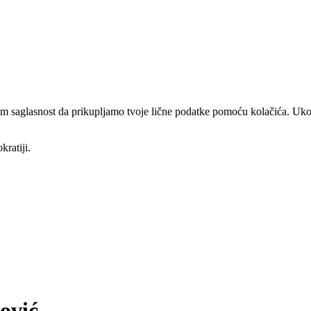
am saglasnost da prikupljamo tvoje lične podatke pomoću kolačića. Ukol
kratiji.
ović