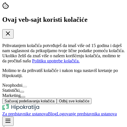
Ovaj veb-sajt koristi kolačiće
Prihvatanjem kolačića potvrđuješ da imaš više od 15 godina i daješ
nam saglasnost da prikupljamo tvoje lične podatke pomoću kolačića.
Ukoliko želiš da znaš više o našem korišćenju kolačića, molimo te
da pročitaš našu
Politiku upotrebe kolačića.
Molimo te da prihvatiš kolačiće i nakon toga nastaviš kretanje po
Hipokratiji.
Neophodni
Statistički
Marketing
Sačuvaj podešavanja kolačića
Odbij sve kolačiće
Za predstavnike ustanova
Blog
Logovanje predstavnika ustanova