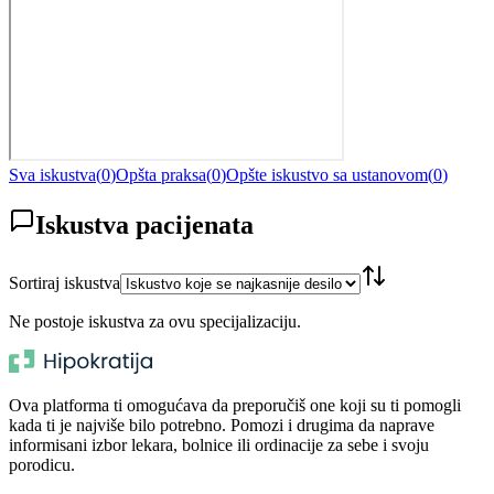
Sva iskustva
(
0
)
Opšta praksa
(
0
)
Opšte iskustvo sa ustanovom
(
0
)
Iskustva pacijenata
Sortiraj iskustva
Ne postoje iskustva za ovu specijalizaciju.
Ova platforma ti omogućava da preporučiš one koji su ti pomogli
kada ti je najviše bilo potrebno. Pomozi i drugima da naprave
informisani izbor lekara, bolnice ili ordinacije za sebe i svoju
porodicu.