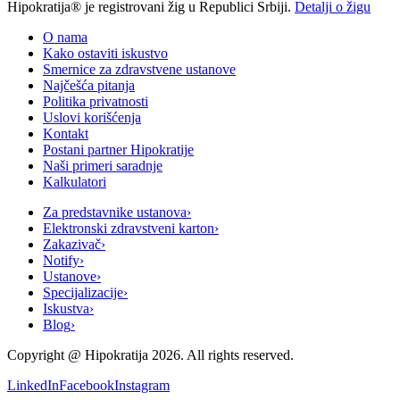
Hipokratija® je registrovani žig u Republici Srbiji.
Detalji o žigu
O nama
Kako ostaviti iskustvo
Smernice za zdravstvene ustanove
Najčešća pitanja
Politika privatnosti
Uslovi korišćenja
Kontakt
Postani partner Hipokratije
Naši primeri saradnje
Kalkulatori
Za predstavnike ustanova
›
Elektronski zdravstveni karton
›
Zakazivač
›
Notify
›
Ustanove
›
Specijalizacije
›
Iskustva
›
Blog
›
Copyright @
Hipokratija
2026
. All rights reserved.
LinkedIn
Facebook
Instagram